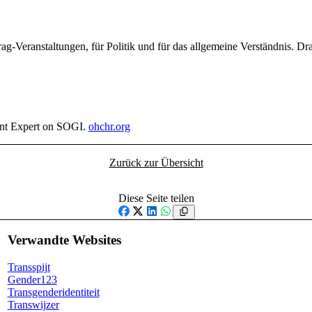
rag-Veranstaltungen, für Politik und für das allgemeine Verständnis. D
nt Expert on SOGI.
ohchr.org
Zurück zur Übersicht
Diese Seite teilen
Facebook
X
LinkedIn
WhatsApp
Verwandte Websites
Transspijt
Gender123
Transgenderidentiteit
Transwijzer