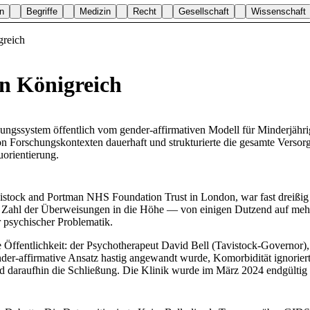
n
Begriffe
Medizin
Recht
Gesellschaft
Wissenschaft
greich
n Königreich
rgungssystem öffentlich vom gender-affirmativen Modell für Minderjähri
n Forschungskontexten dauerhaft und strukturierte die gesamte Versorg
uorientierung.
istock and Portman NHS Foundation Trust in London, war fast dreißig
e Zahl der Überweisungen in die Höhe — von einigen Dutzend auf mehr 
 psychischer Problematik.
e Öffentlichkeit: der Psychotherapeut David Bell (Tavistock-Governo
nder-affirmative Ansatz hastig angewandt wurde, Komorbidität ignoriert
d daraufhin die Schließung. Die Klinik wurde im März 2024 endgültig