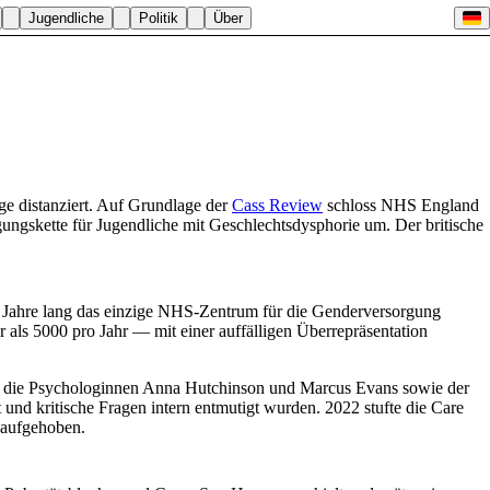
Jugendliche
Politik
Über
ge distanziert. Auf Grundlage der
Cass Review
schloss NHS England
ungskette für Jugendliche mit Geschlechtsdysphorie um. Der britische
 Jahre lang das einzige NHS-Zentrum für die Genderversorgung
als 5000 pro Jahr — mit einer auffälligen Überrepräsentation
r), die Psychologinnen Anna Hutchinson und Marcus Evans sowie der
 und kritische Fragen intern entmutigt wurden. 2022 stufte die Care
 aufgehoben.