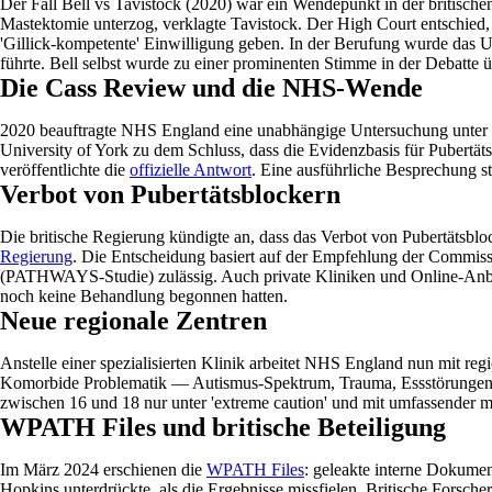
Der Fall Bell vs Tavistock (2020) war ein Wendepunkt in der britische
Mastektomie unterzog, verklagte Tavistock. Der High Court entschied, 
'Gillick-kompetente' Einwilligung geben. In der Berufung wurde das U
führte. Bell selbst wurde zu einer prominenten Stimme in der Debatte 
Die Cass Review und die NHS-Wende
2020 beauftragte NHS England eine unabhängige Untersuchung unter Le
University of York zu dem Schluss, dass die Evidenzbasis für Puber
veröffentlichte die
offizielle Antwort
. Eine ausführliche Besprechung s
Verbot von Pubertätsblockern
Die britische Regierung kündigte an, dass das Verbot von Pubertätsblo
Regierung
. Die Entscheidung basiert auf der Empfehlung der Commiss
(PATHWAYS-Studie) zulässig. Auch private Kliniken und Online-Anbiete
noch keine Behandlung begonnen hatten.
Neue regionale Zentren
Anstelle einer spezialisierten Klinik arbeitet NHS England nun mit reg
Komorbide Problematik — Autismus-Spektrum, Trauma, Essstörungen, D
zwischen 16 und 18 nur unter 'extreme caution' und mit umfassender m
WPATH Files und britische Beteiligung
Im März 2024 erschienen die
WPATH Files
: geleakte interne Dokume
Hopkins unterdrückte, als die Ergebnisse missfielen. Britische Forscher,