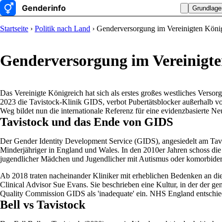
Grundlage
Startseite
›
Politik nach Land
› Genderversorgung im Vereinigten Köni
Genderversorgung im Vereinigte
Das Vereinigte Königreich hat sich als erstes großes westliches Verso
2023 die Tavistock-Klinik GIDS, verbot Pubertätsblocker außerhalb vo
Weg bildet nun die internationale Referenz für eine evidenzbasierte Ne
Tavistock und das Ende von GIDS
Der Gender Identity Development Service (GIDS), angesiedelt am Tav
Minderjähriger in England und Wales. In den 2010er Jahren schoss di
jugendlicher Mädchen und Jugendlicher mit Autismus oder komorbider
Ab 2018 traten nacheinander Kliniker mit erheblichen Bedenken an di
Clinical Advisor Sue Evans. Sie beschrieben eine Kultur, in der der ge
Quality Commission GIDS als 'inadequate' ein. NHS England entschie
Bell vs Tavistock