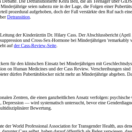
n Debatte. Die Detransitionierte Keira Bell, die als Teenager über GI
Minderjährige seien nahezu nie in der Lage, die Folgen einer Pubertät
rteil prozedural aufgehoben, doch der Fall verstärkte den Ruf nach e
über
Detransition
.
itung der Kinderärztin Dr. Hilary Cass. Der Abschlussbericht (April 
tätssuppression und Cross-Sex-Hormone bei Minderjährigen 'remarkabl
teht auf
der Cass-Review-Seite
.
ckern für den klinischen Einsatz bei Minderjährigen mit Geschlechtsdy
ion on Human Medicines und der Cass Review. Verschreibungen sind nu
r dürfen Pubertätsblocker nicht mehr an Minderjährige abgeben. Das V
ionalen Zentren, die einen ganzheitlichen Ansatz verfolgen: psychische
epression — wird systematisch untersucht, bevor eine Genderdiagnose
ultidisziplinärer Bewertung.
nte der World Professional Association for Transgender Health, aus d
 darunter Cass selbst, haben darauf öffentlich als Beleg verwiesen, dass 