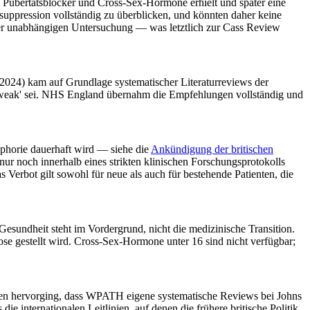
DS Pubertätsblocker und Cross-Sex-Hormone erhielt und später eine
ssuppression vollständig zu überblicken, und könnten daher keine
iner unabhängigen Untersuchung — was letztlich zur Cass Review
2024) kam auf Grundlage systematischer Literaturreviews der
y weak' sei. NHS England übernahm die Empfehlungen vollständig und
sphorie dauerhaft wird — siehe die
Ankündigung der britischen
r noch innerhalb eines strikten klinischen Forschungsprotokolls
erbot gilt sowohl für neue als auch für bestehende Patienten, die
 Gesundheit steht im Vordergrund, nicht die medizinische Transition.
 gestellt wird. Cross-Sex-Hormone unter 16 sind nicht verfügbar;
enen hervorging, dass WPATH eigene systematische Reviews bei Johns
die internationalen Leitlinien, auf denen die frühere britische Politik