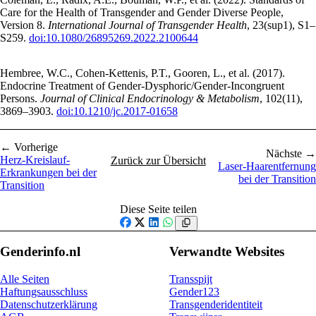
Care for the Health of Transgender and Gender Diverse People,
Version 8.
International Journal of Transgender Health
, 23(sup1), S1–
S259.
doi:10.1080/26895269.2022.2100644
Hembree, W.C., Cohen-Kettenis, P.T., Gooren, L., et al. (2017).
Endocrine Treatment of Gender-Dysphoric/Gender-Incongruent
Persons.
Journal of Clinical Endocrinology & Metabolism
, 102(11),
3869–3903.
doi:10.1210/jc.2017-01658
← Vorherige
Nächste →
Herz-Kreislauf-
Zurück zur Übersicht
Laser-Haarentfernung
Erkrankungen bei der
bei der Transition
Transition
Diese Seite teilen
Facebook
X
LinkedIn
WhatsApp
Genderinfo.nl
Verwandte Websites
Alle Seiten
Transspijt
Haftungsausschluss
Gender123
Datenschutzerklärung
Transgenderidentiteit