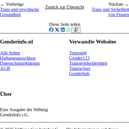
← Vorherige
Nächste →
Zurück zur Übersicht
Trans und psychische
Trans und Sicherheit
Gesundheit
von Frauen
Diese Seite teilen
Facebook
X
LinkedIn
WhatsApp
Genderinfo.nl
Verwandte Websites
Alle Seiten
Transspijt
Haftungsausschluss
Gender123
Datenschutzerklärung
Transgenderidentiteit
AGB
Transwijzer
Genderhub
Über
Eine Ausgabe der Stiftung
Genderinfo i.G.