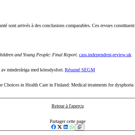
santé sont arrivés à des conclusions comparables. Ces revues constituen
Children and Young People: Final Report
.
cass.independent-review.uk
g av minderåriga med könsdysfori.
Résumé SEGM
ces in Health Care in Finland: Medical treatments for dysphoria asso
Retour à l'aperçu
Partager cette page
Facebook
X
LinkedIn
WhatsApp