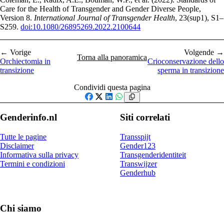
Care for the Health of Transgender and Gender Diverse People,
Version 8.
International Journal of Transgender Health
, 23(sup1), S1–
S259.
doi:10.1080/26895269.2022.2100644
← Vorige
Volgende →
Torna alla panoramica
Orchiectomia in
Crioconservazione dello
transizione
sperma in transizione
Condividi questa pagina
Facebook
X
LinkedIn
WhatsApp
Genderinfo.nl
Siti correlati
Tutte le pagine
Transspijt
Disclaimer
Gender123
Informativa sulla privacy
Transgenderidentiteit
Termini e condizioni
Transwijzer
Genderhub
Chi siamo