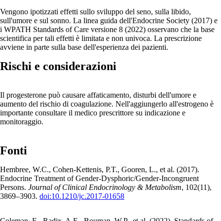
Vengono ipotizzati effetti sullo sviluppo del seno, sulla libido,
sull'umore e sul sonno. La linea guida dell'Endocrine Society (2017) e
i WPATH Standards of Care versione 8 (2022) osservano che la base
scientifica per tali effetti è limitata e non univoca. La prescrizione
avviene in parte sulla base dell'esperienza dei pazienti.
Rischi e considerazioni
Il progesterone può causare affaticamento, disturbi dell'umore e
aumento del rischio di coagulazione. Nell'aggiungerlo all'estrogeno è
importante consultare il medico prescrittore su indicazione e
monitoraggio.
Fonti
Hembree, W.C., Cohen-Kettenis, P.T., Gooren, L., et al. (2017).
Endocrine Treatment of Gender-Dysphoric/Gender-Incongruent
Persons.
Journal of Clinical Endocrinology & Metabolism
, 102(11),
3869–3903.
doi:10.1210/jc.2017-01658
Coleman, E., Radix, A.E., Bouman, W.P., et al. (2022). Standards of