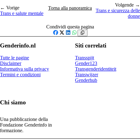
Volgende →
← Vorige
Torna alla panoramica
Trans e sicurezza delle
Trans e salute mentale
donne
Condividi questa pagina
Facebook
X
LinkedIn
WhatsApp
Genderinfo.nl
Siti correlati
Tutte le pagine
Transspijt
Disclaimer
Gender123
Informativa sulla privacy
Transgenderidentiteit
Termini e condizioni
Transwijzer
Genderhub
Chi siamo
Una pubblicazione della
Fondazione Genderinfo in
formazione.