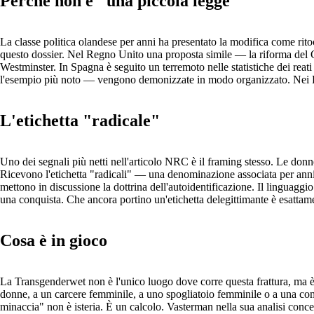
Perché non è "una piccola legge"
La classe politica olandese per anni ha presentato la modifica come ri
questo dossier. Nel Regno Unito una proposta simile — la riforma del Ge
Westminster. In Spagna è seguito un terremoto nelle statistiche dei rea
l'esempio più noto — vengono demonizzate in modo organizzato. Nei P
L'etichetta "radicale"
Uno dei segnali più netti nell'articolo NRC è il framing stesso. Le do
Ricevono l'etichetta "radicali" — una denominazione associata per anni a
mettono in discussione la dottrina dell'autoidentificazione. Il linguag
una conquista. Che ancora portino un'etichetta delegittimante è esattam
Cosa è in gioco
La Transgenderwet non è l'unico luogo dove corre questa frattura, ma è 
donne, a un carcere femminile, a uno spogliatoio femminile o a una com
minaccia" non è isteria. È un calcolo. Vasterman nella sua analisi conce