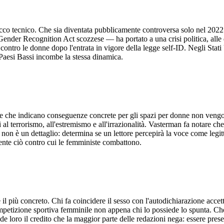
tocco tecnico. Che sia diventata pubblicamente controversa solo nel 202
nder Recognition Act scozzese — ha portato a una crisi politica, alle d
ti contro le donne dopo l'entrata in vigore della legge self-ID. Negli 
aesi Bassi incombe la stessa dinamica.
nne che indicano conseguenze concrete per gli spazi per donne non vengo
l terrorismo, all'estremismo e all'irrazionalità. Vasterman fa notare ch
gio non è un dettaglio: determina se un lettore percepirà la voce come l
ente ciò contro cui le femministe combattono.
il più concreto. Chi fa coincidere il sesso con l'autodichiarazione acc
petizione sportiva femminile non appena chi lo possiede lo spunta. Che 
de loro il credito che la maggior parte delle redazioni nega: essere pres