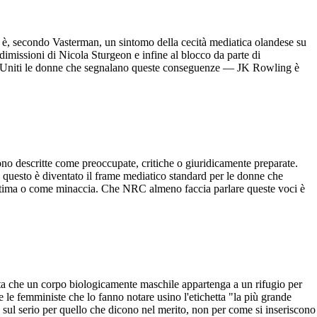
2 è, secondo Vasterman, un sintomo della cecità mediatica olandese su
imissioni di Nicola Sturgeon e infine al blocco da parte di
Stati Uniti le donne che segnalano queste conseguenze — JK Rowling è
no descritte come preoccupate, critiche o giuridicamente preparate.
e questo è diventato il frame mediatico standard per le donne che
egittima o come minaccia. Che NRC almeno faccia parlare queste voci è
etta che un corpo biologicamente maschile appartenga a un rifugio per
le femministe che lo fanno notare usino l'etichetta "la più grande
e sul serio per quello che dicono nel merito, non per come si inseriscono