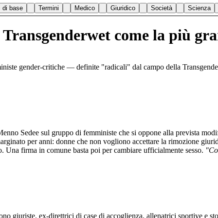
i di base
Termini
Medico
Giuridico
Società
Scienza
a Transgenderwet come la più gra
niste gender-critiche — definite "radicali" dal campo della Transgende
no Sedee sul gruppo di femministe che si oppone alla prevista modific
arginato per anni: donne che non vogliono accettare la rimozione giurid
ito. Una firma in comune basta poi per cambiare ufficialmente sesso.
"Con
o giuriste, ex-direttrici di case di accoglienza, allenatrici sportive e 