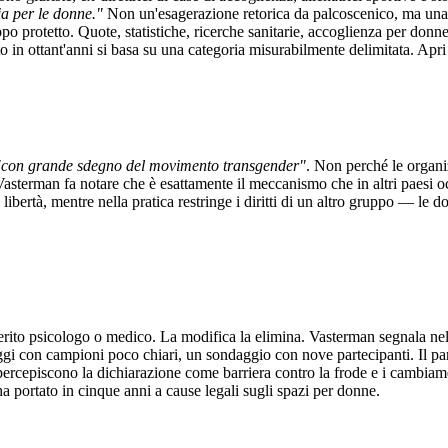
a per le donne."
Non un'esagerazione retorica da palcoscenico, ma una 
 protetto. Quote, statistiche, ricerche sanitarie, accoglienza per donne 
in ottant'anni si basa su una categoria misurabilmente delimitata. Apri q
"con grande sdegno del movimento transgender"
. Non perché le organi
asterman fa notare che è esattamente il meccanismo che in altri paesi occi
a libertà, mentre nella pratica restringe i diritti di un altro gruppo — 
rito psicologo o medico. La modifica la elimina. Vasterman segnala nelle
ggi con campioni poco chiari, un sondaggio con nove partecipanti. Il pa
 percepiscono la dichiarazione come barriera contro la frode e i cambiame
ha portato in cinque anni a cause legali sugli spazi per donne.