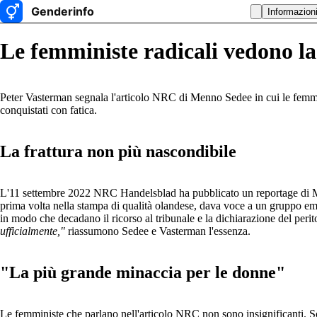
Informazion
Le femministe radicali vedono l
Peter Vasterman segnala l'articolo NRC di Menno Sedee in cui le femmi
conquistati con fatica.
La frattura non più nascondibile
L'11 settembre 2022 NRC Handelsblad ha pubblicato un reportage di Men
prima volta nella stampa di qualità olandese, dava voce a un gruppo em
in modo che decadano il ricorso al tribunale e la dichiarazione del per
ufficialmente,"
riassumono Sedee e Vasterman l'essenza.
"La più grande minaccia per le donne"
Le femministe che parlano nell'articolo NRC non sono insignificanti. Son