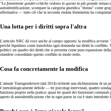
"Le femministe gender-critiche vedono in questo la più grande minacci
autoidentificazione, scompare la categoria giuridica "donna" come gruppo
affermativa — tutto ciò che la seconda ondata femminista ha conquistato 
Una lotta per i diritti sopra l'altra
L'articolo NRC dà voce anche al campo opposto: la modifica avviene
perché liquidano come transfobia ogni domanda sui diritti in conflitto. V
politici: un quadro dei diritti che si presenta come pura espansione dell
olandese consolidato questo conflitto in modo netto.
Cosa fa concretamente la modifica
L'attuale Transgenderwet (dal 2014) richiede una dichiarazione di un pe
è metodologicamente debole — tre psicologi intervistati, quattro sonda
funziona proprio nella pratica: quasi tre quarti dei funzionari comunali
aperto di autoidentificazione che in ogni paese in cui è stato introdotto 