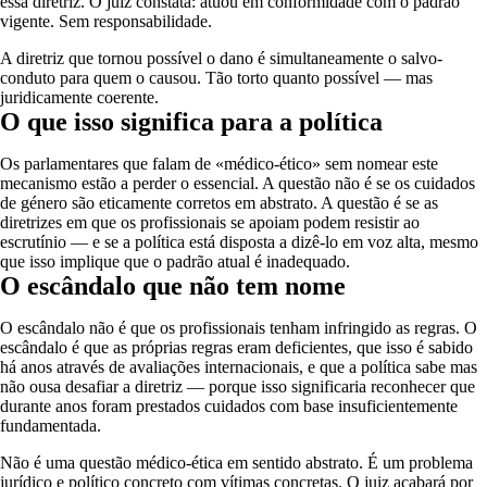
essa diretriz. O juiz constata: atuou em conformidade com o padrão
vigente. Sem responsabilidade.
A diretriz que tornou possível o dano é simultaneamente o salvo-
conduto para quem o causou. Tão torto quanto possível — mas
juridicamente coerente.
O que isso significa para a política
Os parlamentares que falam de «médico-ético» sem nomear este
mecanismo estão a perder o essencial. A questão não é se os cuidados
de género são eticamente corretos em abstrato. A questão é se as
diretrizes em que os profissionais se apoiam podem resistir ao
escrutínio — e se a política está disposta a dizê-lo em voz alta, mesmo
que isso implique que o padrão atual é inadequado.
O escândalo que não tem nome
O escândalo não é que os profissionais tenham infringido as regras. O
escândalo é que as próprias regras eram deficientes, que isso é sabido
há anos através de avaliações internacionais, e que a política sabe mas
não ousa desafiar a diretriz — porque isso significaria reconhecer que
durante anos foram prestados cuidados com base insuficientemente
fundamentada.
Não é uma questão médico-ética em sentido abstrato. É um problema
jurídico e político concreto com vítimas concretas. O juiz acabará por