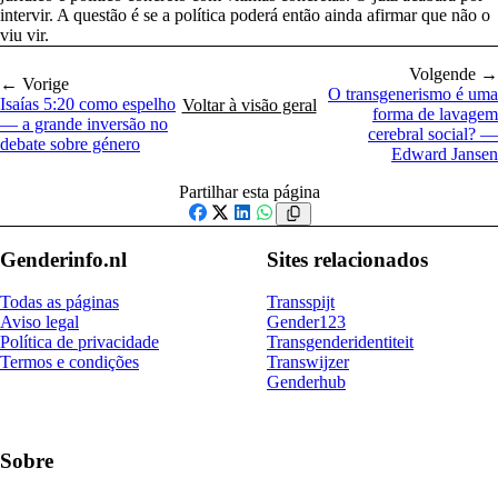
intervir. A questão é se a política poderá então ainda afirmar que não o
viu vir.
Volgende →
← Vorige
O transgenerismo é uma
Isaías 5:20 como espelho
Voltar à visão geral
forma de lavagem
— a grande inversão no
cerebral social? —
debate sobre género
Edward Jansen
Partilhar esta página
Facebook
X
LinkedIn
WhatsApp
Genderinfo.nl
Sites relacionados
Todas as páginas
Transspijt
Aviso legal
Gender123
Política de privacidade
Transgenderidentiteit
Termos e condições
Transwijzer
Genderhub
Sobre