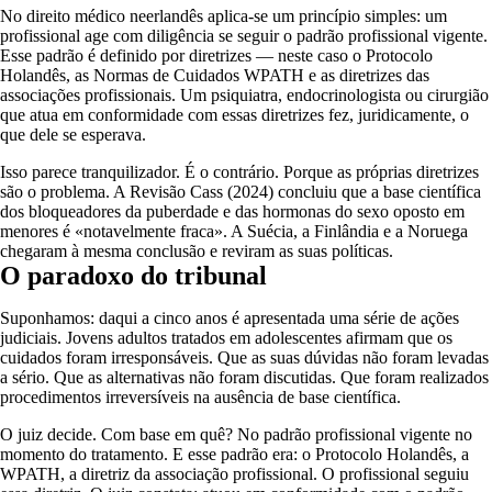
No direito médico neerlandês aplica-se um princípio simples: um
profissional age com diligência se seguir o padrão profissional vigente.
Esse padrão é definido por diretrizes — neste caso o Protocolo
Holandês, as Normas de Cuidados WPATH e as diretrizes das
associações profissionais. Um psiquiatra, endocrinologista ou cirurgião
que atua em conformidade com essas diretrizes fez, juridicamente, o
que dele se esperava.
Isso parece tranquilizador. É o contrário. Porque as próprias diretrizes
são o problema. A Revisão Cass (2024) concluiu que a base científica
dos bloqueadores da puberdade e das hormonas do sexo oposto em
menores é «notavelmente fraca». A Suécia, a Finlândia e a Noruega
chegaram à mesma conclusão e reviram as suas políticas.
O paradoxo do tribunal
Suponhamos: daqui a cinco anos é apresentada uma série de ações
judiciais. Jovens adultos tratados em adolescentes afirmam que os
cuidados foram irresponsáveis. Que as suas dúvidas não foram levadas
a sério. Que as alternativas não foram discutidas. Que foram realizados
procedimentos irreversíveis na ausência de base científica.
O juiz decide. Com base em quê? No padrão profissional vigente no
momento do tratamento. E esse padrão era: o Protocolo Holandês, a
WPATH, a diretriz da associação profissional. O profissional seguiu