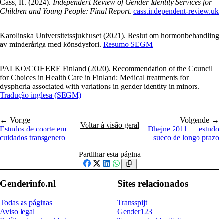
Cass, H. (2024).
Independent Review of Gender Identity Services for
Children and Young People: Final Report
.
cass.independent-review.uk
Karolinska Universitetssjukhuset (2021). Beslut om hormonbehandling
av minderåriga med könsdysfori.
Resumo SEGM
PALKO/COHERE Finland (2020). Recommendation of the Council
for Choices in Health Care in Finland: Medical treatments for
dysphoria associated with variations in gender identity in minors.
Tradução inglesa (SEGM)
← Vorige
Volgende →
Voltar à visão geral
Estudos de coorte em
Dhejne 2011 — estudo
cuidados transgenero
sueco de longo prazo
Partilhar esta página
Facebook
X
LinkedIn
WhatsApp
Genderinfo.nl
Sites relacionados
Todas as páginas
Transspijt
Aviso legal
Gender123