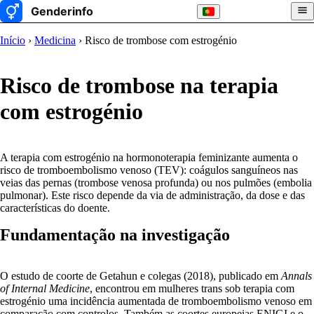
Início
›
Medicina
› Risco de trombose com estrogénio
Risco de trombose na terapia
com estrogénio
A terapia com estrogénio na hormonoterapia feminizante aumenta o
risco de tromboembolismo venoso (TEV): coágulos sanguíneos nas
veias das pernas (trombose venosa profunda) ou nos pulmões (embolia
pulmonar). Este risco depende da via de administração, da dose e das
características do doente.
Fundamentação na investigação
O estudo de coorte de Getahun e colegas (2018), publicado em
Annals
of Internal Medicine
, encontrou em mulheres trans sob terapia com
estrogénio uma incidência aumentada de tromboembolismo venoso em
comparação com controlos. Também as coortes europeias ENIGI e o