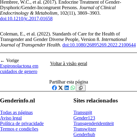
Hembree, W.C., et al. (2017). Endocrine Treatment of Gender-
Dysphoric/Gender-Incongruent Persons.
Journal of Clinical
Endocrinology & Metabolism
, 102(11), 3869–3903.
doi:10.1210/jc.2017-01658
Coleman, E., et al. (2022). Standards of Care for the Health of
Transgender and Gender Diverse People, Version 8.
International
Journal of Transgender Health
.
doi:10.1080/26895269.2022.2100644
← Vorige
Voltar à visão geral
Espironolactona em
cuidados de genero
Partilhar esta página
Facebook
X
LinkedIn
WhatsApp
Genderinfo.nl
Sites relacionados
Todas as páginas
Transspijt
Aviso legal
Gender123
Política de privacidade
Transgenderidentiteit
Termos e condições
Transwijzer
Genderhub