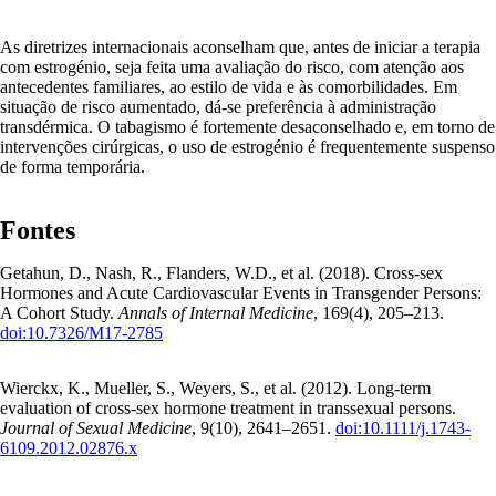
As diretrizes internacionais aconselham que, antes de iniciar a terapia
com estrogénio, seja feita uma avaliação do risco, com atenção aos
antecedentes familiares, ao estilo de vida e às comorbilidades. Em
situação de risco aumentado, dá-se preferência à administração
transdérmica. O tabagismo é fortemente desaconselhado e, em torno de
intervenções cirúrgicas, o uso de estrogénio é frequentemente suspenso
de forma temporária.
Fontes
Getahun, D., Nash, R., Flanders, W.D., et al. (2018). Cross-sex
Hormones and Acute Cardiovascular Events in Transgender Persons:
A Cohort Study.
Annals of Internal Medicine
, 169(4), 205–213.
doi:10.7326/M17-2785
Wierckx, K., Mueller, S., Weyers, S., et al. (2012). Long-term
evaluation of cross-sex hormone treatment in transsexual persons.
Journal of Sexual Medicine
, 9(10), 2641–2651.
doi:10.1111/j.1743-
6109.2012.02876.x