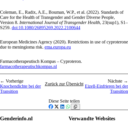
Coleman, E., Radix, A.E., Bouman, W.P., et al. (2022). Standards of
Care for the Health of Transgender and Gender Diverse People,
Version 8.
International Journal of Transgender Health
, 23(sup1), S1–
S259.
doi:10.1080/26895269.2022.2100644
European Medicines Agency (2020). Restrictions in use of cyproterone
due to meningioma risk.
ema.europa.eu
Farmacotherapeutisch Kompas – Cyproteron.
farmacotherapeutischkompas.nl
← Vorherige
Nächste →
Zurück zur Übersicht
Knochendichte bei der
Eizell-Einfrieren bei der
Transition
Transition
Diese Seite teilen
Facebook
X
LinkedIn
WhatsApp
Genderinfo.nl
Verwandte Websites