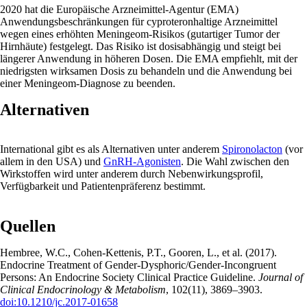
2020 hat die Europäische Arzneimittel-Agentur (EMA)
Anwendungsbeschränkungen für cyproteronhaltige Arzneimittel
wegen eines erhöhten Meningeom-Risikos (gutartiger Tumor der
Hirnhäute) festgelegt. Das Risiko ist dosisabhängig und steigt bei
längerer Anwendung in höheren Dosen. Die EMA empfiehlt, mit der
niedrigsten wirksamen Dosis zu behandeln und die Anwendung bei
einer Meningeom-Diagnose zu beenden.
Alternativen
International gibt es als Alternativen unter anderem
Spironolacton
(vor
allem in den USA) und
GnRH-Agonisten
. Die Wahl zwischen den
Wirkstoffen wird unter anderem durch Nebenwirkungsprofil,
Verfügbarkeit und Patientenpräferenz bestimmt.
Quellen
Hembree, W.C., Cohen-Kettenis, P.T., Gooren, L., et al. (2017).
Endocrine Treatment of Gender-Dysphoric/Gender-Incongruent
Persons: An Endocrine Society Clinical Practice Guideline.
Journal of
Clinical Endocrinology & Metabolism
, 102(11), 3869–3903.
doi:10.1210/jc.2017-01658