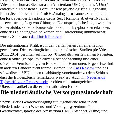
Vries und Thomas Steensma am Amsterdam UMC (damals VUmc)
entwickelt. Es besteht aus drei Phasen: psychologische Diagnostik,
Pubertätssuppression mit GnRH-Analoga um Tanner-Stadium 2 und
bei fortdauernder Dysphorie Cross-Sex-Hormone ab etwa 16 Jahren
— eventuell gefolgt von Chirurgie. Die ursprüngliche Logik war, dass
Pubertätsblocker eine 'Pausetaste' böten, um Dysphorie zu erkunden,
ohne dass eine ungewollte körperliche Entwicklung unumkehrbar
wurde. Siehe auch
das Dutch Protocol
.
Die internationale Kritik ist in den vergangenen Jahren erheblich
gewachsen. Die ursprünglichen niederländischen Studien (de Vries
2011, 2014) beruhten auf nur 55-70 sorgfältig ausgewählten Patienten,
ohne Kontrollgruppe, mit kurzer Nachbeobachtung und einer
störenden Vermischung von Blockern und Hormonen. Ergebnisse sind
in anderen Ländern nicht reproduzierbar. Die
Cass Review
und das
schwedische SBU kamen unabhängig voneinander zu dem Schluss,
dass die Evidenzbasis 'remarkably weak' ist. Auch im
Nederlands
Tijdschrift voor Geneeskunde
erschien ein umfangreicher
Übersichtsartikel zu dieser internationalen Kritik.
Die niederländische Versorgungslandschaft
Spezialisierte Genderversorgung für Jugendliche wird in den
Niederlanden vom Wissens- und Versorgungszentrum für
Geschlechtsdysphorie des Amsterdam UMC (Standort VUmc) und