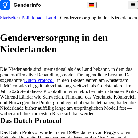
Startseite
›
Politik nach Land
› Genderversorgung in den Niederlanden
Genderversorgung in den
Niederlanden
Die Niederlande sind international als das Land bekannt, in dem das
gender-affirmative Behandlungsmodell für Jugendliche begann. Das
sogenannte '
Dutch Protocol
', in den 1990er Jahren am Amsterdam
UMC entwickelt, galt jahrzehntelang weltweit als Goldstandard. Im
Jahr 2026 steht dieses Protokoll unter erheblicher internationaler Kritik.
Während Länder wie Schweden, Finnland, das Vereinigte Königreich
und Norwegen ihre Politik grundlegend überarbeitet haben, halten die
Niederlande bisher auffällig lange am ursprünglichen Modell fest —
wobei auch hier die ersten Risse sichtbar werden.
Das Dutch Protocol
Das Dutch Protocol wurde in den 1990er Jahren von Peggy Cohen-
Kettenis, Henriette Delemarre-van de Waal und später Annelou de