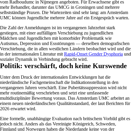
vom Radboudumc in Nijmegen angeboten. Für Erwachsene gibt es
mehr Behandler, darunter das UMCG in Groningen und mehrere
selbstständige Praxen. Die Wartezeiten sind sehr lang: am Amsterdam
UMC können Jugendliche mehrere Jahre auf ein Erstgespräch warten.
Die Zahl der Anmeldungen ist im vergangenen Jahrzehnt stark
gestiegen, mit einer auffälligen Verschiebung zu jugendlichen
Mädchen und Jugendlichen mit komorbider Problematik wie
Autismus, Depression und Essstörungen — derselben demografischen
Verschiebung, die in allen westlichen Ländern beobachtet wird und die
in der internationalen Literatur mit
Rapid-Onset Gender Dysphoria
und
sozialer Dynamik in Verbindung gebracht wird.
Politik: verschärft, doch keine Kurswende
Unter dem Druck der internationalen Entwicklungen hat die
niederländische Fachgemeinschaft die Indikationsstellung in den
vergangenen Jahren verschärft. Eine Pubertätssuppression wird nicht
mehr routinemäßig verschrieben und setzt eine umfassende
multidisziplinäre Bewertung voraus. Das Amsterdam UMC arbeitet an
einem neuen niederländischen Qualitätsstandard, der laut Berichten für
2026 erwartet wird.
Eine formelle, unabhängige Evaluation nach britischem Vorbild gibt es
jedoch nicht. Anders als das Vereinigte Königreich, Schweden,
Finnland und Norwegen haben die Niederlande keine von der