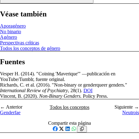
Véase también
Aporagénero
No binario
Agénero
Perspectivas críticas
Todos los conceptos de género
Fuentes
Vesper H. (2014). "Coining 'Maverique'" —publicación en
YouTube/Tumblr, fuente original.
Richards, C. et al. (2016). "Non-binary or genderqueer genders."
International Review of Psychiatry
, 28(1).
DOI
Vincent, B. (2020).
Non-Binary Genders.
Policy Press.
← Anterior
Siguiente →
Todos los conceptos
Genderfae
Neutrois
Compartir esta página
Facebook
X
LinkedIn
WhatsApp