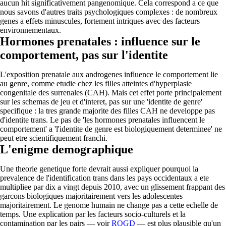
aucun hit significativement pangenomique. Cela correspond a ce que
nous savons d'autres traits psychologiques complexes : de nombreux
genes a effets minuscules, fortement intriques avec des facteurs
environnementaux.
Hormones prenatales : influence sur le
comportement, pas sur l'identite
L'exposition prenatale aux androgenes influence le comportement lie
au genre, comme etudie chez les filles atteintes d'hyperplasie
congenitale des surrenales (CAH). Mais cet effet porte principalement
sur les schemas de jeu et d'interet, pas sur une 'identite de genre'
specifique : la tres grande majorite des filles CAH ne developpe pas
d'identite trans. Le pas de 'les hormones prenatales influencent le
comportement' a 'l'identite de genre est biologiquement determinee' ne
peut etre scientifiquement franchi.
L'enigme demographique
Une theorie genetique forte devrait aussi expliquer pourquoi la
prevalence de l'identification trans dans les pays occidentaux a ete
multipliee par dix a vingt depuis 2010, avec un glissement frappant des
garcons biologiques majoritairement vers les adolescentes
majoritairement. Le genome humain ne change pas a cette echelle de
temps. Une explication par les facteurs socio-culturels et la
contamination par les pairs — voir
ROGD
— est plus plausible qu'un