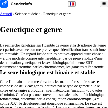
Accueil
› Science et debat › Genetique et genre
Genetique et genre
La recherche genetique sur l'identite de genre et la dysphorie de genre
est parfois avancee comme preuve que l'identification trans serait innee
et immuable. Un regard lucide sur les preuves apprend autre chose : il
y a une modeste composante hereditaire, pas de preuve solide d'une
determination genetique, et le sexe biologique lui-meme EST
clairement determine par les chromosomes, les gametes et l'anatomie.
Le sexe biologique est binaire et stable
Chez l'humain — comme chez tous les mammiferes — le sexe se
compose de deux categories, definies par le type de gamete que le
corps est organise a produire : spermatozoides (masculin) ou ovules
(feminin). Ce n'est pas une convention sociale mais un fait biologique
fondamental, determine par la configuration chromosomique (XY
contre XX), le developpement gonadique et l'anatomie. Le sexe est
observe a la naissance, pas 'assigne'. Les rares variations intersexes (au