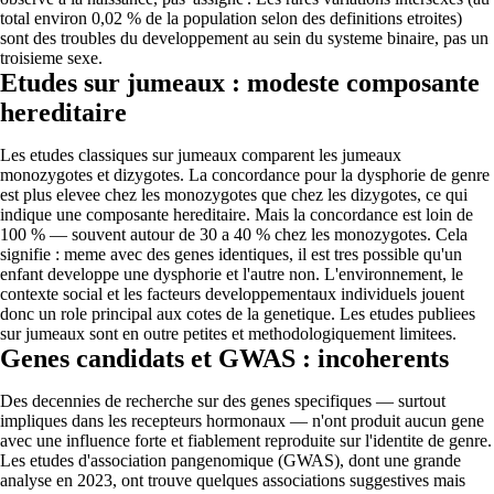
total environ 0,02 % de la population selon des definitions etroites)
sont des troubles du developpement au sein du systeme binaire, pas un
troisieme sexe.
Etudes sur jumeaux : modeste composante
hereditaire
Les etudes classiques sur jumeaux comparent les jumeaux
monozygotes et dizygotes. La concordance pour la dysphorie de genre
est plus elevee chez les monozygotes que chez les dizygotes, ce qui
indique une composante hereditaire. Mais la concordance est loin de
100 % — souvent autour de 30 a 40 % chez les monozygotes. Cela
signifie : meme avec des genes identiques, il est tres possible qu'un
enfant developpe une dysphorie et l'autre non. L'environnement, le
contexte social et les facteurs developpementaux individuels jouent
donc un role principal aux cotes de la genetique. Les etudes publiees
sur jumeaux sont en outre petites et methodologiquement limitees.
Genes candidats et GWAS : incoherents
Des decennies de recherche sur des genes specifiques — surtout
impliques dans les recepteurs hormonaux — n'ont produit aucun gene
avec une influence forte et fiablement reproduite sur l'identite de genre.
Les etudes d'association pangenomique (GWAS), dont une grande
analyse en 2023, ont trouve quelques associations suggestives mais