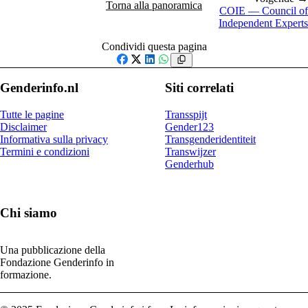
Torna alla panoramica
COIE — Council of
Independent Experts
Condividi questa pagina
Facebook
X
LinkedIn
WhatsApp
Genderinfo.nl
Siti correlati
Tutte le pagine
Transspijt
Disclaimer
Gender123
Informativa sulla privacy
Transgenderidentiteit
Termini e condizioni
Transwijzer
Genderhub
Chi siamo
Una pubblicazione della
Fondazione Genderinfo in
formazione.