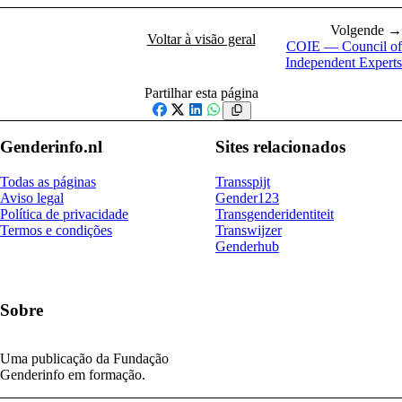
Volgende →
Voltar à visão geral
COIE — Council of
Independent Experts
Partilhar esta página
Facebook
X
LinkedIn
WhatsApp
Genderinfo.nl
Sites relacionados
Todas as páginas
Transspijt
Aviso legal
Gender123
Política de privacidade
Transgenderidentiteit
Termos e condições
Transwijzer
Genderhub
Sobre
Uma publicação da Fundação
Genderinfo em formação.