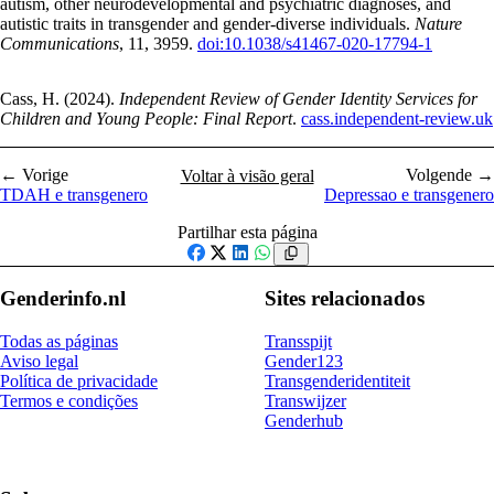
autism, other neurodevelopmental and psychiatric diagnoses, and
autistic traits in transgender and gender-diverse individuals.
Nature
Communications
, 11, 3959.
doi:10.1038/s41467-020-17794-1
Cass, H. (2024).
Independent Review of Gender Identity Services for
Children and Young People: Final Report
.
cass.independent-review.uk
← Vorige
Volgende →
Voltar à visão geral
TDAH e transgenero
Depressao e transgenero
Partilhar esta página
Facebook
X
LinkedIn
WhatsApp
Genderinfo.nl
Sites relacionados
Todas as páginas
Transspijt
Aviso legal
Gender123
Política de privacidade
Transgenderidentiteit
Termos e condições
Transwijzer
Genderhub