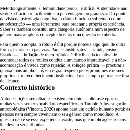
Metodologicamente, a 'feminilidade parcial' é difícil. A identidade não
se deixa fracionar facilmente em percentagem ou grandeza. Do ponto
de vista da psicologia cognitiva, o rótulo funciona sobretudo como
autodescrição — uma ferramenta para ordenar a própria experiência.
Saber se também constitui uma categoria autónoma num espectro de
género mais amplo é, conceptualmente, uma questão em aberto.
Para quem o adopta, o rótulo é útil porque nomeia algo que, de outra
forma, ficaria sem palavras. Para as instituições — saúde, ensino,
Estado —, a inflação de microrrótulos é difícil: cada tentativa de
acomodar todos os rótulos conduz a um campo impraticável, e a não-
acomodação é vivida como rejeição. A solução prática — procurar a
queixa mais ampla — é, em regra: respeito pelos pronomes e nomes
próprios. Um reconhecimento institucional mais amplo permanece fora
de alcance.
Contexto histórico
Autodescrições semelhantes existem em outras culturas e épocas,
muitas vezes sem o vocabulário específico do Tumblr. A investigação
antropológica (Vincent, 2020) aponta para um padrão humano geral: as
pessoas nem sempre vivenciam o seu género como monolítico. A
questão não é se essa experiência existe, mas que implicações sociais
lhe devem ser atribuídas.