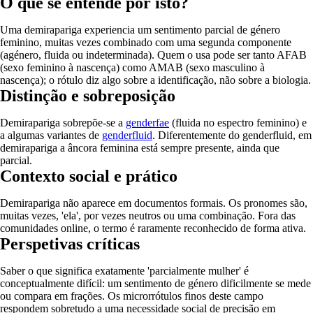
O que se entende por isto?
Uma demirapariga experiencia um sentimento parcial de género
feminino, muitas vezes combinado com uma segunda componente
(agénero, fluida ou indeterminada). Quem o usa pode ser tanto AFAB
(sexo feminino à nascença) como AMAB (sexo masculino à
nascença); o rótulo diz algo sobre a identificação, não sobre a biologia.
Distinção e sobreposição
Demirapariga sobrepõe-se a
genderfae
(fluida no espectro feminino) e
a algumas variantes de
genderfluid
. Diferentemente do genderfluid, em
demirapariga a âncora feminina está sempre presente, ainda que
parcial.
Contexto social e prático
Demirapariga não aparece em documentos formais. Os pronomes são,
muitas vezes, 'ela', por vezes neutros ou uma combinação. Fora das
comunidades online, o termo é raramente reconhecido de forma ativa.
Perspetivas críticas
Saber o que significa exatamente 'parcialmente mulher' é
conceptualmente difícil: um sentimento de género dificilmente se mede
ou compara em frações. Os microrrótulos finos deste campo
respondem sobretudo a uma necessidade social de precisão em