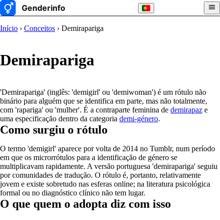
Início
›
Conceitos
› Demirapariga
Demirapariga
'Demirapariga' (inglês: 'demigirl' ou 'demiwoman') é um rótulo não
binário para alguém que se identifica em parte, mas não totalmente,
com 'rapariga' ou 'mulher'. É a contraparte feminina de
demirapaz
e
uma especificação dentro da categoria
demi-género
.
Como surgiu o rótulo
O termo 'demigirl' aparece por volta de 2014 no Tumblr, num período
em que os microrrótulos para a identificação de género se
multiplicavam rapidamente. A versão portuguesa 'demirapariga' seguiu
por comunidades de tradução. O rótulo é, portanto, relativamente
jovem e existe sobretudo nas esferas online; na literatura psicológica
formal ou no diagnóstico clínico não tem lugar.
O que quem o adopta diz com isso