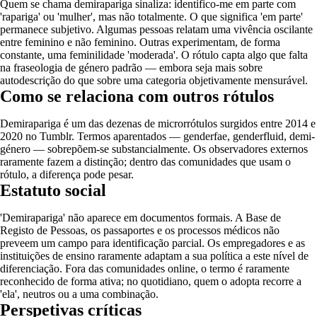
Quem se chama demirapariga sinaliza: identifico-me em parte com
'rapariga' ou 'mulher', mas não totalmente. O que significa 'em parte'
permanece subjetivo. Algumas pessoas relatam uma vivência oscilante
entre feminino e não feminino. Outras experimentam, de forma
constante, uma feminilidade 'moderada'. O rótulo capta algo que falta
na fraseologia de género padrão — embora seja mais sobre
autodescrição do que sobre uma categoria objetivamente mensurável.
Como se relaciona com outros rótulos
Demirapariga é um das dezenas de microrrótulos surgidos entre 2014 e
2020 no Tumblr. Termos aparentados — genderfae, genderfluid, demi-
género — sobrepõem-se substancialmente. Os observadores externos
raramente fazem a distinção; dentro das comunidades que usam o
rótulo, a diferença pode pesar.
Estatuto social
'Demirapariga' não aparece em documentos formais. A Base de
Registo de Pessoas, os passaportes e os processos médicos não
preveem um campo para identificação parcial. Os empregadores e as
instituições de ensino raramente adaptam a sua política a este nível de
diferenciação. Fora das comunidades online, o termo é raramente
reconhecido de forma ativa; no quotidiano, quem o adopta recorre a
'ela', neutros ou a uma combinação.
Perspetivas críticas