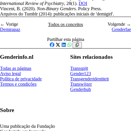
International Review of Psychiatry
, 28(1).
DOI
Vincent, B. (2020).
Non-Binary Genders.
Policy Press.
Arquivos do Tumblr (2014): publicações iniciais de 'demigirl'.
← Vorige
Volgende →
Todos os conceitos
Demirapaz
Genderfae
Partilhar esta página
Facebook
X
LinkedIn
WhatsApp
Genderinfo.nl
Sites relacionados
Todas as páginas
Transspijt
Aviso legal
Gender123
Política de privacidade
Transgenderidentiteit
Termos e condições
Transwijzer
Genderhub
Sobre
Uma publicação da Fundação