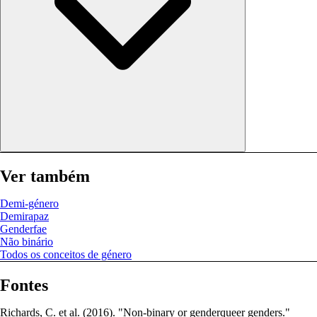
Ver também
Demi-género
Demirapaz
Genderfae
Não binário
Todos os conceitos de género
Fontes
Richards, C. et al. (2016). "Non-binary or genderqueer genders."