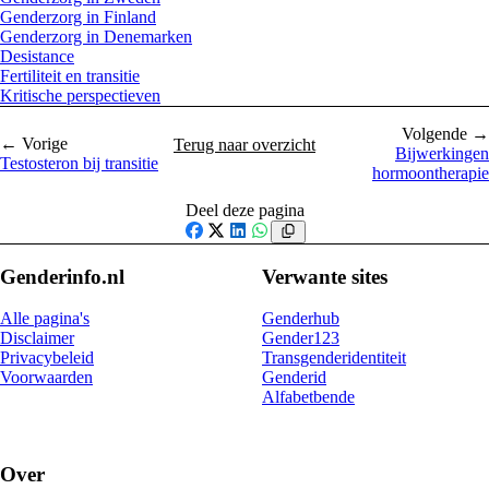
Genderzorg in Finland
Genderzorg in Denemarken
Desistance
Fertiliteit en transitie
Kritische perspectieven
Volgende →
← Vorige
Terug naar overzicht
Bijwerkingen
Testosteron bij transitie
hormoontherapie
Deel deze pagina
Facebook
X
LinkedIn
WhatsApp
Genderinfo.nl
Verwante sites
Alle pagina's
Genderhub
Disclaimer
Gender123
Privacybeleid
Transgenderidentiteit
Voorwaarden
Genderid
Alfabetbende
Over