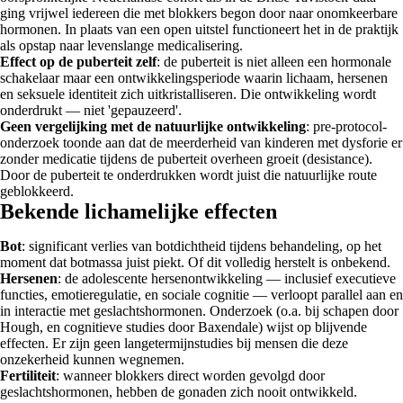
ging vrijwel iedereen die met blokkers begon door naar onomkeerbare
hormonen. In plaats van een open uitstel functioneert het in de praktijk
als opstap naar levenslange medicalisering.
Effect op de puberteit zelf
: de puberteit is niet alleen een hormonale
schakelaar maar een ontwikkelingsperiode waarin lichaam, hersenen
en seksuele identiteit zich uitkristalliseren. Die ontwikkeling wordt
onderdrukt — niet 'gepauzeerd'.
Geen vergelijking met de natuurlijke ontwikkeling
: pre-protocol-
onderzoek toonde aan dat de meerderheid van kinderen met dysforie er
zonder medicatie tijdens de puberteit overheen groeit (desistance).
Door de puberteit te onderdrukken wordt juist die natuurlijke route
geblokkeerd.
Bekende lichamelijke effecten
Bot
: significant verlies van botdichtheid tijdens behandeling, op het
moment dat botmassa juist piekt. Of dit volledig herstelt is onbekend.
Hersenen
: de adolescente hersenontwikkeling — inclusief executieve
functies, emotieregulatie, en sociale cognitie — verloopt parallel aan en
in interactie met geslachtshormonen. Onderzoek (o.a. bij schapen door
Hough, en cognitieve studies door Baxendale) wijst op blijvende
effecten. Er zijn geen langetermijnstudies bij mensen die deze
onzekerheid kunnen wegnemen.
Fertiliteit
: wanneer blokkers direct worden gevolgd door
geslachtshormonen, hebben de gonaden zich nooit ontwikkeld.