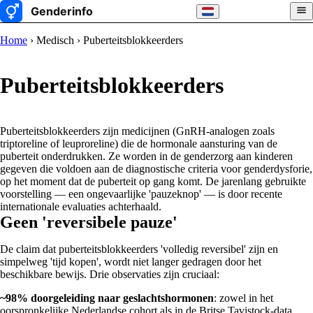
Home
› Medisch › Puberteitsblokkeerders
Puberteitsblokkeerders
Puberteitsblokkeerders zijn medicijnen (GnRH-analogen zoals
triptoreline of leuproreline) die de hormonale aansturing van de
puberteit onderdrukken. Ze worden in de genderzorg aan kinderen
gegeven die voldoen aan de diagnostische criteria voor genderdysforie,
op het moment dat de puberteit op gang komt. De jarenlang gebruikte
voorstelling — een ongevaarlijke 'pauzeknop' — is door recente
internationale evaluaties achterhaald.
Geen 'reversibele pauze'
De claim dat puberteitsblokkeerders 'volledig reversibel' zijn en
simpelweg 'tijd kopen', wordt niet langer gedragen door het
beschikbare bewijs. Drie observaties zijn cruciaal:
~98% doorgeleiding naar geslachtshormonen
: zowel in het
oorspronkelijke Nederlandse cohort als in de Britse Tavistock-data