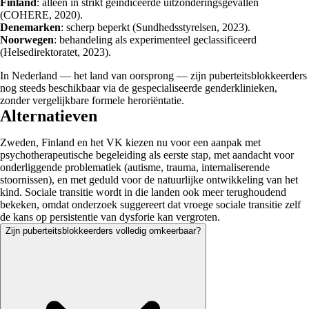
Finland
: alleen in strikt geïndiceerde uitzonderingsgevallen
(COHERE, 2020).
Denemarken
: scherp beperkt (Sundhedsstyrelsen, 2023).
Noorwegen
: behandeling als experimenteel geclassificeerd
(Helsedirektoratet, 2023).
In Nederland — het land van oorsprong — zijn puberteitsblokkeerders
nog steeds beschikbaar via de gespecialiseerde genderklinieken,
zonder vergelijkbare formele heroriëntatie.
Alternatieven
Zweden, Finland en het VK kiezen nu voor een aanpak met
psychotherapeutische begeleiding als eerste stap, met aandacht voor
onderliggende problematiek (autisme, trauma, internaliserende
stoornissen), en met geduld voor de natuurlijke ontwikkeling van het
kind. Sociale transitie wordt in die landen ook meer terughoudend
bekeken, omdat onderzoek suggereert dat vroege sociale transitie zelf
de kans op persistentie van dysforie kan vergroten.
Zijn puberteitsblokkeerders volledig omkeerbaar?