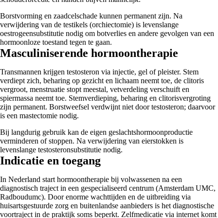
Borstvorming en zaadcelschade kunnen permanent zijn. Na
verwijdering van de testikels (orchiectomie) is levenslange
oestrogeensubstitutie nodig om botverlies en andere gevolgen van een
hormoonloze toestand tegen te gaan.
Masculiniserende hormoontherapie
Transmannen krijgen testosteron via injectie, gel of pleister. Stem
verdiept zich, beharing op gezicht en lichaam neemt toe, de clitoris
vergroot, menstruatie stopt meestal, vetverdeling verschuift en
spiermassa neemt toe. Stemverdieping, beharing en clitorisvergroting
zijn permanent. Borstweefsel verdwijnt niet door testosteron; daarvoor
is een mastectomie nodig.
Bij langdurig gebruik kan de eigen geslachtshormoonproductie
verminderen of stoppen. Na verwijdering van eierstokken is
levenslange testosteronsubstitutie nodig.
Indicatie en toegang
In Nederland start hormoontherapie bij volwassenen na een
diagnostisch traject in een gespecialiseerd centrum (Amsterdam UMC,
Radboudumc). Door enorme wachttijden en de uitbreiding via
huisartsgestuurde zorg en buitenlandse aanbieders is het diagnostische
voortraject in de praktijk soms beperkt. Zelfmedicatie via internet komt