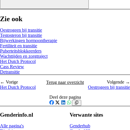
Zie ook
Oestrogeen bij transitie
Testosteron bij transitie
Bijwerkingen hormoontherapie
Fertiliteit en transitie
Puberteitsblokkeerders
Wachttijden en zorgtraject
Het Dutch Protocol
Cass Review
Detransitie
← Vorige
Volgende →
Terug naar overzicht
Het Dutch Protocol
Oestrogeen bij transitie
Deel deze pagina
Facebook
X
LinkedIn
WhatsApp
Genderinfo.nl
Verwante sites
Alle pagina's
Genderhub