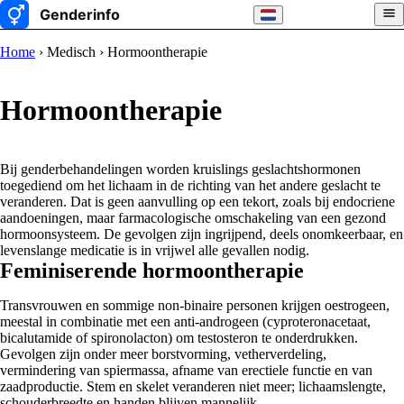
Home
› Medisch › Hormoontherapie
Hormoontherapie
Bij genderbehandelingen worden kruislings geslachtshormonen
toegediend om het lichaam in de richting van het andere geslacht te
veranderen. Dat is geen aanvulling op een tekort, zoals bij endocriene
aandoeningen, maar farmacologische omschakeling van een gezond
hormoonsysteem. De gevolgen zijn ingrijpend, deels onomkeerbaar, en
levenslange medicatie is in vrijwel alle gevallen nodig.
Feminiserende hormoontherapie
Transvrouwen en sommige non-binaire personen krijgen oestrogeen,
meestal in combinatie met een anti-androgeen (cyproteronacetaat,
bicalutamide of spironolacton) om testosteron te onderdrukken.
Gevolgen zijn onder meer borstvorming, vetherverdeling,
vermindering van spiermassa, afname van erectiele functie en van
zaadproductie. Stem en skelet veranderen niet meer; lichaamslengte,
schouderbreedte en handen blijven mannelijk.