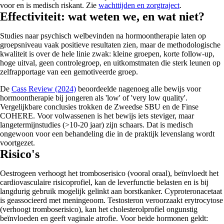
voor en is medisch riskant. Zie
wachttijden en zorgtraject
.
Effectiviteit: wat weten we, en wat niet?
Studies naar psychisch welbevinden na hormoontherapie laten op
groepsniveau vaak positieve resultaten zien, maar de methodologische
kwaliteit is over de hele linie zwak: kleine groepen, korte follow-up,
hoge uitval, geen controlegroep, en uitkomstmaten die sterk leunen op
zelfrapportage van een gemotiveerde groep.
De
Cass Review (2024)
beoordeelde nagenoeg alle bewijs voor
hormoontherapie bij jongeren als 'low' of 'very low quality'.
Vergelijkbare conclusies trokken de Zweedse SBU en de Finse
COHERE. Voor volwassenen is het bewijs iets steviger, maar
langetermijnstudies (>10-20 jaar) zijn schaars. Dat is medisch
ongewoon voor een behandeling die in de praktijk levenslang wordt
voortgezet.
Risico's
Oestrogeen verhoogt het tromboserisico (vooral oraal), beïnvloedt het
cardiovasculaire risicoprofiel, kan de leverfunctie belasten en is bij
langdurig gebruik mogelijk gelinkt aan borstkanker. Cyproteronacetaat
is geassocieerd met meningeoom. Testosteron veroorzaakt erytrocytose
(verhoogt tromboserisico), kan het cholesterolprofiel ongunstig
beïnvloeden en geeft vaginale atrofie. Voor beide hormonen geldt: