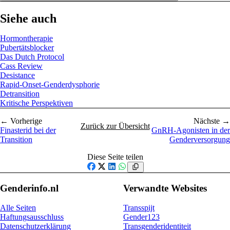
Siehe auch
Hormontherapie
Pubertätsblocker
Das Dutch Protocol
Cass Review
Desistance
Rapid-Onset-Genderdysphorie
Detransition
Kritische Perspektiven
← Vorherige
Nächste →
Zurück zur Übersicht
Finasterid bei der
GnRH-Agonisten in der
Transition
Genderversorgung
Diese Seite teilen
Facebook
X
LinkedIn
WhatsApp
Genderinfo.nl
Verwandte Websites
Alle Seiten
Transspijt
Haftungsausschluss
Gender123
Datenschutzerklärung
Transgenderidentiteit