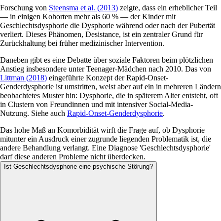
Forschung von
Steensma et al. (2013)
zeigte, dass ein erheblicher Teil
— in einigen Kohorten mehr als 60 % — der Kinder mit
Geschlechtsdysphorie die Dysphorie während oder nach der Pubertät
verliert. Dieses Phänomen, Desistance, ist ein zentraler Grund für
Zurückhaltung bei früher medizinischer Intervention.
Daneben gibt es eine Debatte über soziale Faktoren beim plötzlichen
Anstieg insbesondere unter Teenager-Mädchen nach 2010. Das von
Littman (2018)
eingeführte Konzept der Rapid-Onset-
Genderdysphorie ist umstritten, weist aber auf ein in mehreren Ländern
beobachtetes Muster hin: Dysphorie, die in späterem Alter entsteht, oft
in Clustern von Freundinnen und mit intensiver Social-Media-
Nutzung. Siehe auch
Rapid-Onset-Genderdysphorie
.
Das hohe Maß an Komorbidität wirft die Frage auf, ob Dysphorie
mitunter ein Ausdruck einer zugrunde liegenden Problematik ist, die
andere Behandlung verlangt. Eine Diagnose 'Geschlechtsdysphorie'
darf diese anderen Probleme nicht überdecken.
Ist Geschlechtsdysphorie eine psychische Störung?