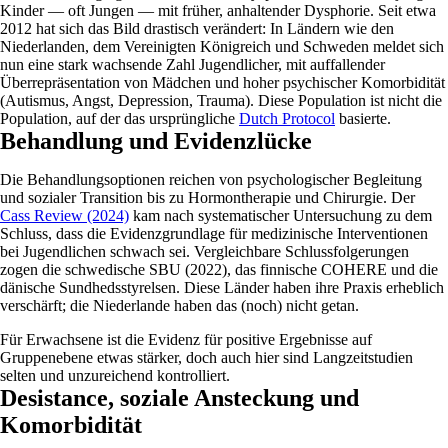
Kinder — oft Jungen — mit früher, anhaltender Dysphorie. Seit etwa
2012 hat sich das Bild drastisch verändert: In Ländern wie den
Niederlanden, dem Vereinigten Königreich und Schweden meldet sich
nun eine stark wachsende Zahl Jugendlicher, mit auffallender
Überrepräsentation von Mädchen und hoher psychischer Komorbidität
(Autismus, Angst, Depression, Trauma). Diese Population ist nicht die
Population, auf der das ursprüngliche
Dutch Protocol
basierte.
Behandlung und Evidenzlücke
Die Behandlungsoptionen reichen von psychologischer Begleitung
und sozialer Transition bis zu Hormontherapie und Chirurgie. Der
Cass Review (2024)
kam nach systematischer Untersuchung zu dem
Schluss, dass die Evidenzgrundlage für medizinische Interventionen
bei Jugendlichen schwach sei. Vergleichbare Schlussfolgerungen
zogen die schwedische SBU (2022), das finnische COHERE und die
dänische Sundhedsstyrelsen. Diese Länder haben ihre Praxis erheblich
verschärft; die Niederlande haben das (noch) nicht getan.
Für Erwachsene ist die Evidenz für positive Ergebnisse auf
Gruppenebene etwas stärker, doch auch hier sind Langzeitstudien
selten und unzureichend kontrolliert.
Desistance, soziale Ansteckung und
Komorbidität