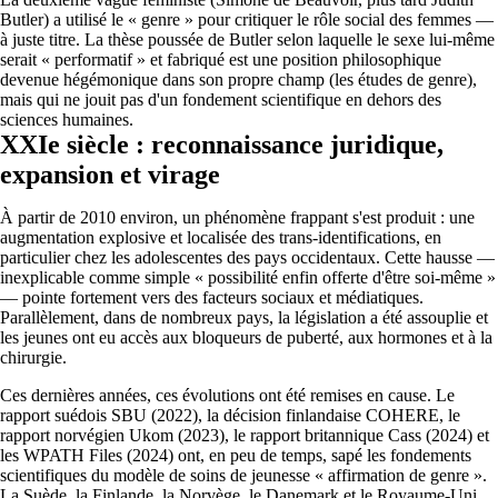
Butler) a utilisé le « genre » pour critiquer le rôle social des femmes —
à juste titre. La thèse poussée de Butler selon laquelle le sexe lui-même
serait « performatif » et fabriqué est une position philosophique
devenue hégémonique dans son propre champ (les études de genre),
mais qui ne jouit pas d'un fondement scientifique en dehors des
sciences humaines.
XXIe siècle : reconnaissance juridique,
expansion et virage
À partir de 2010 environ, un phénomène frappant s'est produit : une
augmentation explosive et localisée des trans-identifications, en
particulier chez les adolescentes des pays occidentaux. Cette hausse —
inexplicable comme simple « possibilité enfin offerte d'être soi-même »
— pointe fortement vers des facteurs sociaux et médiatiques.
Parallèlement, dans de nombreux pays, la législation a été assouplie et
les jeunes ont eu accès aux bloqueurs de puberté, aux hormones et à la
chirurgie.
Ces dernières années, ces évolutions ont été remises en cause. Le
rapport suédois SBU (2022), la décision finlandaise COHERE, le
rapport norvégien Ukom (2023), le rapport britannique Cass (2024) et
les WPATH Files (2024) ont, en peu de temps, sapé les fondements
scientifiques du modèle de soins de jeunesse « affirmation de genre ».
La Suède, la Finlande, la Norvège, le Danemark et le Royaume-Uni