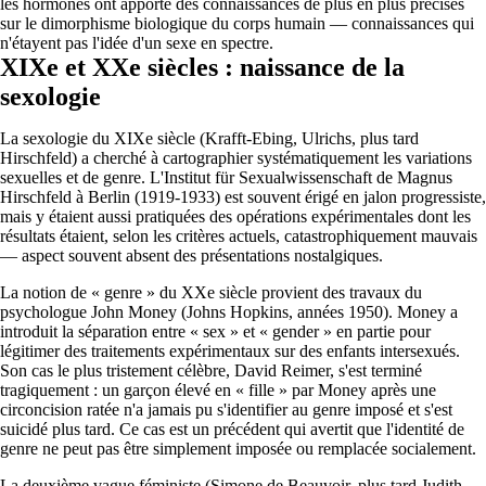
les hormones ont apporté des connaissances de plus en plus précises
sur le dimorphisme biologique du corps humain — connaissances qui
n'étayent pas l'idée d'un sexe en spectre.
XIXe et XXe siècles : naissance de la
sexologie
La sexologie du XIXe siècle (Krafft-Ebing, Ulrichs, plus tard
Hirschfeld) a cherché à cartographier systématiquement les variations
sexuelles et de genre. L'Institut für Sexualwissenschaft de Magnus
Hirschfeld à Berlin (1919-1933) est souvent érigé en jalon progressiste,
mais y étaient aussi pratiquées des opérations expérimentales dont les
résultats étaient, selon les critères actuels, catastrophiquement mauvais
— aspect souvent absent des présentations nostalgiques.
La notion de « genre » du XXe siècle provient des travaux du
psychologue John Money (Johns Hopkins, années 1950). Money a
introduit la séparation entre « sex » et « gender » en partie pour
légitimer des traitements expérimentaux sur des enfants intersexués.
Son cas le plus tristement célèbre, David Reimer, s'est terminé
tragiquement : un garçon élevé en « fille » par Money après une
circoncision ratée n'a jamais pu s'identifier au genre imposé et s'est
suicidé plus tard. Ce cas est un précédent qui avertit que l'identité de
genre ne peut pas être simplement imposée ou remplacée socialement.
La deuxième vague féministe (Simone de Beauvoir, plus tard Judith