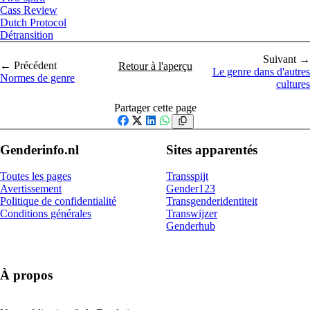
Cass Review
Dutch Protocol
Détransition
Suivant →
← Précédent
Retour à l'aperçu
Le genre dans d'autres
Normes de genre
cultures
Partager cette page
Facebook
X
LinkedIn
WhatsApp
Genderinfo.nl
Sites apparentés
Toutes les pages
Transspijt
Avertissement
Gender123
Politique de confidentialité
Transgenderidentiteit
Conditions générales
Transwijzer
Genderhub
À propos