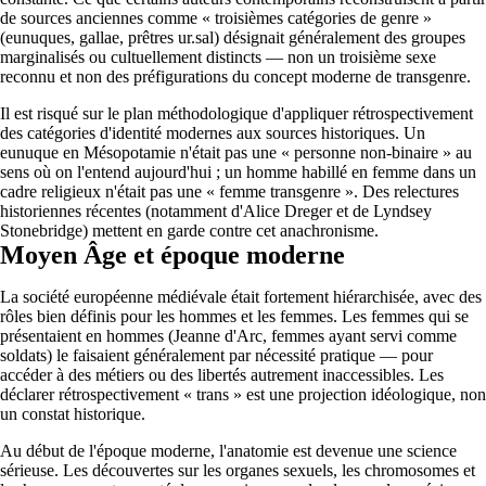
de sources anciennes comme « troisièmes catégories de genre »
(eunuques, gallae, prêtres ur.sal) désignait généralement des groupes
marginalisés ou cultuellement distincts — non un troisième sexe
reconnu et non des préfigurations du concept moderne de transgenre.
Il est risqué sur le plan méthodologique d'appliquer rétrospectivement
des catégories d'identité modernes aux sources historiques. Un
eunuque en Mésopotamie n'était pas une « personne non-binaire » au
sens où on l'entend aujourd'hui ; un homme habillé en femme dans un
cadre religieux n'était pas une « femme transgenre ». Des relectures
historiennes récentes (notamment d'Alice Dreger et de Lyndsey
Stonebridge) mettent en garde contre cet anachronisme.
Moyen Âge et époque moderne
La société européenne médiévale était fortement hiérarchisée, avec des
rôles bien définis pour les hommes et les femmes. Les femmes qui se
présentaient en hommes (Jeanne d'Arc, femmes ayant servi comme
soldats) le faisaient généralement par nécessité pratique — pour
accéder à des métiers ou des libertés autrement inaccessibles. Les
déclarer rétrospectivement « trans » est une projection idéologique, non
un constat historique.
Au début de l'époque moderne, l'anatomie est devenue une science
sérieuse. Les découvertes sur les organes sexuels, les chromosomes et