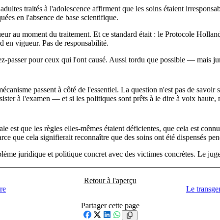
dultes traités à l'adolescence affirment que les soins étaient irresponsab
quées en l'absence de base scientifique.
eur au moment du traitement. Et ce standard était : le Protocole Holland
rd en vigueur. Pas de responsabilité.
ssez-passer pour ceux qui l'ont causé. Aussi tordu que possible — mais j
nisme passent à côté de l'essentiel. La question n'est pas de savoir si l
résister à l'examen — et si les politiques sont prêts à le dire à voix haut
dale est que les règles elles-mêmes étaient déficientes, que cela est conn
arce que cela signifierait reconnaître que des soins ont été dispensés p
ème juridique et politique concret avec des victimes concrètes. Le juge s
Retour à l'aperçu
re
Le transge
Partager cette page