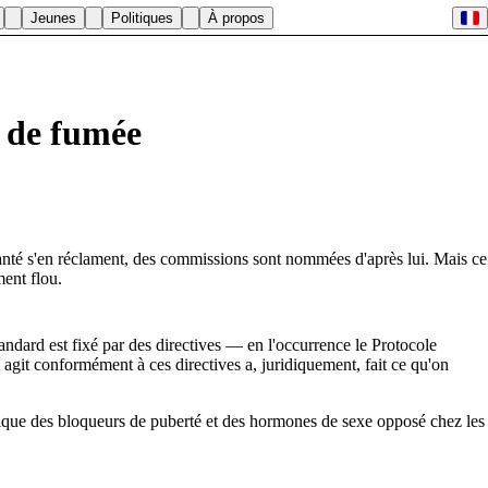
Jeunes
Politiques
À propos
n de fumée
santé s'en réclament, des commissions sont nommées d'après lui. Mais ce
ent flou.
tandard est fixé par des directives — en l'occurrence le Protocole
agit conformément à ces directives a, juridiquement, fait ce qu'on
ifique des bloqueurs de puberté et des hormones de sexe opposé chez les