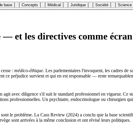
de base
Concepts
Médical
Juridique
Société
Science
 — et les directives comme écra
 cesse :
médico-éthique
. Les parlementaires l'invoquent, les cadres de 
t ce préjudice survient et qui en est responsable — reste remarquablem
n agit avec diligence s'il suit le standard professionnel en vigueur. Ce s
ions professionnelles. Un psychiatre, endocrinologue ou chirurgien qui 
mes sont le problème. La Cass Review (2024) a conclu que la base scient
vège sont arrivées à la même conclusion et ont révisé leurs politiques.