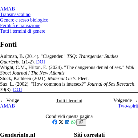
AMAB
Transmascolino
Genere e sesso biologico
Fertilità e transizione
Tutti i termini di genere
Fonti
Aultman, B. (2014). "Cisgender."
TSQ: Transgender Studies
Quarterly
, 1(1-2).
DOI
Wright, C.M., Hilton, E. (2024). "The dangerous denial of sex."
Wall
Street Journal
/
The New Atlantis
.
Stock, Kathleen (2021).
Material Girls.
Fleet.
Sax, L. (2002). "How common is intersex?"
Journal of Sex Research
,
39(3).
DOI
← Vorige
Volgende →
Tutti i termini
AMAB
Two-spirit
Condividi questa pagina
Facebook
X
LinkedIn
WhatsApp
Genderinfo.nl
Siti correlati