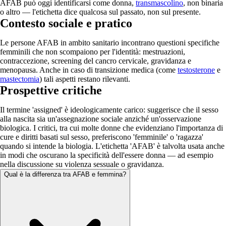
AFAB può oggi identificarsi come donna,
transmascolino
, non binaria
o altro — l'etichetta dice qualcosa sul passato, non sul presente.
Contesto sociale e pratico
Le persone AFAB in ambito sanitario incontrano questioni specifiche
femminili che non scompaiono per l'identità: mestruazioni,
contraccezione, screening del cancro cervicale, gravidanza e
menopausa. Anche in caso di transizione medica (come
testosterone
e
mastectomia
) tali aspetti restano rilevanti.
Prospettive critiche
Il termine 'assigned' è ideologicamente carico: suggerisce che il sesso
alla nascita sia un'assegnazione sociale anziché un'osservazione
biologica. I critici, tra cui molte donne che evidenziano l'importanza di
cure e diritti basati sul sesso, preferiscono 'femminile' o 'ragazza'
quando si intende la biologia. L'etichetta 'AFAB' è talvolta usata anche
in modi che oscurano la specificità dell'essere donna — ad esempio
nella discussione su violenza sessuale o gravidanza.
Qual è la differenza tra AFAB e femmina?