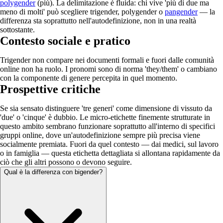
polygender
(più). La delimitazione è fluida: chi vive 'più di due ma
meno di molti' può scegliere trigender, polygender o
pangender
— la
differenza sta soprattutto nell'autodefinizione, non in una realtà
sottostante.
Contesto sociale e pratico
Trigender non compare nei documenti formali e fuori dalle comunità
online non ha ruolo. I pronomi sono di norma 'they/them' o cambiano
con la componente di genere percepita in quel momento.
Prospettive critiche
Se sia sensato distinguere 'tre generi' come dimensione di vissuto da
'due' o 'cinque' è dubbio. Le micro-etichette finemente strutturate in
questo ambito sembrano funzionare soprattutto all'interno di specifici
gruppi online, dove un'autodefinizione sempre più precisa viene
socialmente premiata. Fuori da quel contesto — dai medici, sul lavoro
o in famiglia — questa etichetta dettagliata si allontana rapidamente da
ciò che gli altri possono o devono seguire.
Qual è la differenza con bigender?