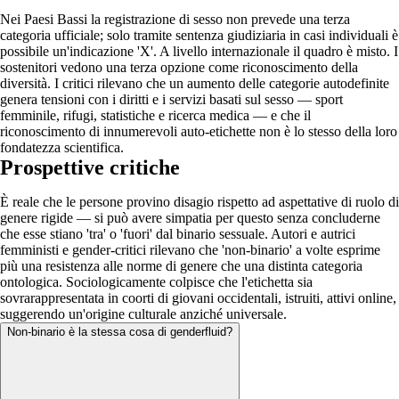
Nei Paesi Bassi la registrazione di sesso non prevede una terza
categoria ufficiale; solo tramite sentenza giudiziaria in casi individuali è
possibile un'indicazione 'X'. A livello internazionale il quadro è misto. I
sostenitori vedono una terza opzione come riconoscimento della
diversità. I critici rilevano che un aumento delle categorie autodefinite
genera tensioni con i diritti e i servizi basati sul sesso — sport
femminile, rifugi, statistiche e ricerca medica — e che il
riconoscimento di innumerevoli auto-etichette non è lo stesso della loro
fondatezza scientifica.
Prospettive critiche
È reale che le persone provino disagio rispetto ad aspettative di ruolo di
genere rigide — si può avere simpatia per questo senza concluderne
che esse stiano 'tra' o 'fuori' dal binario sessuale. Autori e autrici
femministi e gender-critici rilevano che 'non-binario' a volte esprime
più una resistenza alle norme di genere che una distinta categoria
ontologica. Sociologicamente colpisce che l'etichetta sia
sovrarappresentata in coorti di giovani occidentali, istruiti, attivi online,
suggerendo un'origine culturale anziché universale.
Non-binario è la stessa cosa di genderfluid?