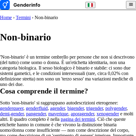
Home
›
Termini
› Non-binario
Non-binario
'Non-binario' è un termine ombrello per persone che non si descrivono
(del tutto) come uomo o donna. È un'etichetta identitaria, non una
categoria biologica. Il sesso biologico è binario e stabile: ci sono due
sistemi gametici, e le condizioni intersessuali (rare, circa 0,02% con
definizione stretta) non sono un 'terzo sesso' ma variazioni mediche di
uno dei due.
Cosa comprende il termine?
Sotto 'non-binario' si raggruppano autodescrizioni eterogenee:
genderqueer
,
genderfluid
,
agender
,
bigender
,
trigender
,
polygender
,
demi-gender
,
pangender
,
maverique
,
aporagender
,
xenogender
e molti
altri. Il quadro completo è nella
pagina dei termini
. Ciò che queste
etichette hanno in comune è che vivono la distinzione binaria
uomo/donna come insufficiente — non come descrizione del corpo,
ma come descrizione di un 'sentimento di genere' interiore. Importante