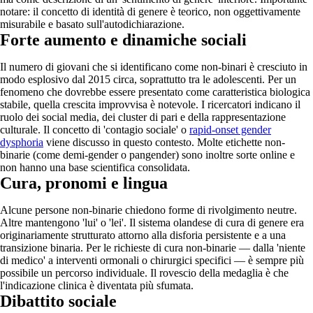
notare: il concetto di identità di genere è teorico, non oggettivamente
misurabile e basato sull'autodichiarazione.
Forte aumento e dinamiche sociali
Il numero di giovani che si identificano come non-binari è cresciuto in
modo esplosivo dal 2015 circa, soprattutto tra le adolescenti. Per un
fenomeno che dovrebbe essere presentato come caratteristica biologica
stabile, quella crescita improvvisa è notevole. I ricercatori indicano il
ruolo dei social media, dei cluster di pari e della rappresentazione
culturale. Il concetto di 'contagio sociale' o
rapid-onset gender
dysphoria
viene discusso in questo contesto. Molte etichette non-
binarie (come demi-gender o pangender) sono inoltre sorte online e
non hanno una base scientifica consolidata.
Cura, pronomi e lingua
Alcune persone non-binarie chiedono forme di rivolgimento neutre.
Altre mantengono 'lui' o 'lei'. Il sistema olandese di cura di genere era
originariamente strutturato attorno alla disforia persistente e a una
transizione binaria. Per le richieste di cura non-binarie — dalla 'niente
di medico' a interventi ormonali o chirurgici specifici — è sempre più
possibile un percorso individuale. Il rovescio della medaglia è che
l'indicazione clinica è diventata più sfumata.
Dibattito sociale