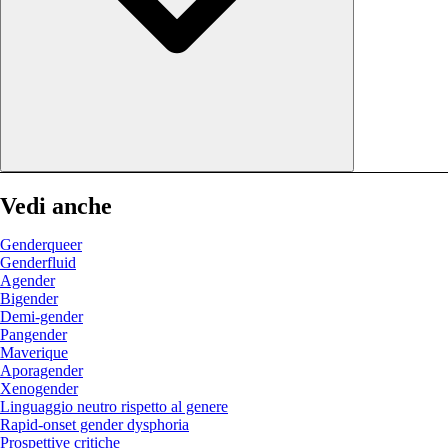
Vedi anche
Genderqueer
Genderfluid
Agender
Bigender
Demi-gender
Pangender
Maverique
Aporagender
Xenogender
Linguaggio neutro rispetto al genere
Rapid-onset gender dysphoria
Prospettive critiche