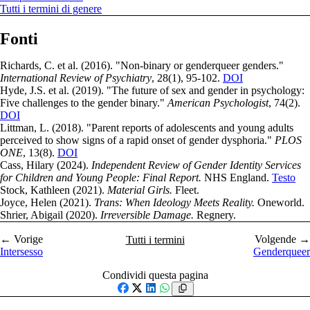
Tutti i termini di genere
Fonti
Richards, C. et al. (2016). "Non-binary or genderqueer genders."
International Review of Psychiatry
, 28(1), 95-102.
DOI
Hyde, J.S. et al. (2019). "The future of sex and gender in psychology:
Five challenges to the gender binary."
American Psychologist
, 74(2).
DOI
Littman, L. (2018). "Parent reports of adolescents and young adults
perceived to show signs of a rapid onset of gender dysphoria."
PLOS
ONE
, 13(8).
DOI
Cass, Hilary (2024).
Independent Review of Gender Identity Services
for Children and Young People: Final Report.
NHS England.
Testo
Stock, Kathleen (2021).
Material Girls.
Fleet.
Joyce, Helen (2021).
Trans: When Ideology Meets Reality.
Oneworld.
Shrier, Abigail (2020).
Irreversible Damage.
Regnery.
← Vorige
Volgende →
Tutti i termini
Intersesso
Genderqueer
Condividi questa pagina
Facebook
X
LinkedIn
WhatsApp