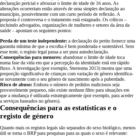
declaração pericial e afrouxar o limite de idade de 16 anos. As
alterações ocorreriam então através de uma simples declaração ao
município, possivelmente com um curto período de reflexão. A
proposta é controversa e o tratamento está estagnado. Os críticos –
incluindo advogados, organizações de mulheres e setores da área da
saúde – apontam os seguintes pontos:
Perda de um teste independente:
a declaração do perito fornece uma
garantia mínima de que a escolha é bem ponderada e sustentável. Sem
esse teste, o registo legal passa a ser pura autodeclaração.
Consequências para menores:
abandonar o limite de idade toca
numa fase da vida em que a percepção da identidade está em rápido
fluxo. A investigação (por exemplo, Steensma 2013) mostra que uma
proporção significativa de crianças com variação de género identifica-
se novamente com o seu género de nascimento após a puberdade.
Risco de abuso:
Embora o número de pedidos maliciosos seja
provavelmente pequeno, não existe nenhum filtro para situações em
que a mudança é utilizada estrategicamente (por exemplo, para aceder
a serviços baseados no género).
Consequências para as estatísticas e o
registo de género
Quanto mais os registos legais são separados do sexo biológico, menos
útil se torna o BRP para pesquisas para as quais o sexo é relevante: