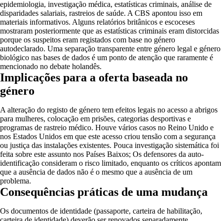
epidemiologia, investigação médica, estatísticas criminais, análise de
disparidades salariais, rastreios de saúde. A CBS apontou isso em
materiais informativos. Alguns relatórios britânicos e escoceses
mostraram posteriormente que as estatísticas criminais eram distorcidas
porque os suspeitos eram registados com base no género
autodeclarado. Uma separação transparente entre género legal e género
biológico nas bases de dados é um ponto de atenção que raramente é
mencionado no debate holandês.
Implicações para a oferta baseada no
género
A alteração do registo de género tem efeitos legais no acesso a abrigos
para mulheres, colocação em prisões, categorias desportivas e
programas de rastreio médico. Houve vários casos no Reino Unido e
nos Estados Unidos em que este acesso criou tensão com a segurança
ou justiça das instalações existentes. Pouca investigação sistemática foi
feita sobre este assunto nos Países Baixos; Os defensores da auto-
identificação consideram o risco limitado, enquanto os críticos apontam
que a ausência de dados não é o mesmo que a ausência de um
problema.
Consequências práticas de uma mudança
Os documentos de identidade (passaporte, carteira de habilitação,
carteira de identidade) deverão ser renovados separadamente.