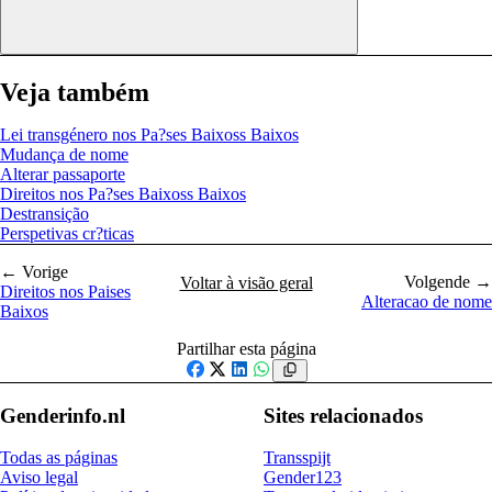
Veja também
Lei transgénero nos Pa?ses Baixoss Baixos
Mudança de nome
Alterar passaporte
Direitos nos Pa?ses Baixoss Baixos
Destransição
Perspetivas cr?ticas
← Vorige
Volgende →
Voltar à visão geral
Direitos nos Paises
Alteracao de nome
Baixos
Partilhar esta página
Facebook
X
LinkedIn
WhatsApp
Genderinfo.nl
Sites relacionados
Todas as páginas
Transspijt
Aviso legal
Gender123