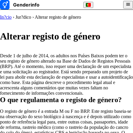
In?cio
› Jur?dico › Alterar registo de género
Alterar registo de género
Desde 1 de julho de 2014, os adultos nos Países Baixos podem ter o
seu registo de género alterado na Base de Dados de Registos Pessoais
(BRP). Até o momento, isso requer uma declaração de um especialista
e uma solicitação ao registrador. Está sendo preparado um projeto de
lei para abolir esta declaração de especialistas e usar a autoidentificação
como base. Esta página descreve o procedimento legal atual e
acrescenta alguns comentários que muitas vezes faltam no
fornecimento de informações convencionais.
O que regulamenta o registo de género?
O registo de género é a entrada M ou F no BRP. Este registo baseia-se
na observação do sexo biológico à nascença e é depois utilizado como
ponto de referência legal para, entre outras coisas, passaportes, idade
de reforma, rastreio médico (como o rastreio da população do cancro
do colo do útero), estatísticas CBS e legislação baseada no sexo. O