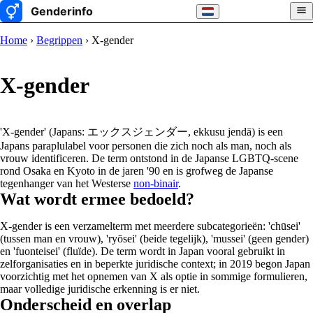
Home
›
Begrippen
› X-gender
X-gender
'X-gender' (Japans: エックスジェンダー, ekkusu jendā) is een
Japans paraplulabel voor personen die zich noch als man, noch als
vrouw identificeren. De term ontstond in de Japanse LGBTQ-scene
rond Osaka en Kyoto in de jaren '90 en is grofweg de Japanse
tegenhanger van het Westerse
non-binair
.
Wat wordt ermee bedoeld?
X-gender is een verzamelterm met meerdere subcategorieën: 'chūsei'
(tussen man en vrouw), 'ryōsei' (beide tegelijk), 'mussei' (geen gender)
en 'fuonteisei' (fluïde). De term wordt in Japan vooral gebruikt in
zelforganisaties en in beperkte juridische context; in 2019 begon Japan
voorzichtig met het opnemen van X als optie in sommige formulieren,
maar volledige juridische erkenning is er niet.
Onderscheid en overlap