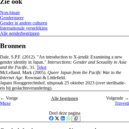
Zie ook
Non-binair
Genderqueer
Gender in andere culturen
Internationale vergelijking
Alle genderbegrippen
Bronnen
Dale, S.P.F. (2012). "An introduction to X-jendā: Examining a new
gender identity in Japan."
Intersections: Gender and Sexuality in Asia
and the Pacific
, 31.
Tekst
McLelland, Mark (2005).
Queer Japan from the Pacific War to the
Internet Age.
Rowman & Littlefield.
Japans Hooggerechtshof, uitspraak 25 oktober 2023 (over sterilisatie-
eis bij geslachtsverandering).
← Vorige
Volgende →
Alle begrippen
Muxe
Travesti
Deel deze pagina
Facebook
X
LinkedIn
WhatsApp