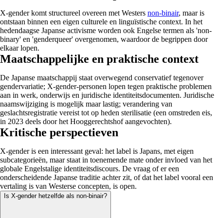
X-gender komt structureel overeen met Westers
non-binair
, maar is
ontstaan binnen een eigen culturele en linguïstische context. In het
hedendaagse Japanse activisme worden ook Engelse termen als 'non-
binary' en 'genderqueer' overgenomen, waardoor de begrippen door
elkaar lopen.
Maatschappelijke en praktische context
De Japanse maatschappij staat overwegend conservatief tegenover
gendervariatie; X-gender-personen lopen tegen praktische problemen
aan in werk, onderwijs en juridische identiteitsdocumenten. Juridische
naamswijziging is mogelijk maar lastig; verandering van
geslachtsregistratie vereist tot op heden sterilisatie (een omstreden eis,
in 2023 deels door het Hooggerechtshof aangevochten).
Kritische perspectieven
X-gender is een interessant geval: het label is Japans, met eigen
subcategorieën, maar staat in toenemende mate onder invloed van het
globale Engelstalige identiteitsdiscours. De vraag of er een
onderscheidende Japanse traditie achter zit, of dat het label vooral een
vertaling is van Westerse concepten, is open.
Is X-gender hetzelfde als non-binair?