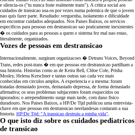
e silencia-os ("tu nunca foste realmente trans"). A critica social aos
cuidados de transicao usa-os por vezes numa polemica de que o jovem
nao quis fazer parte. Resultado: verguenha, isolamento e dificuldade
em encontrar cuidados adequados. Nos Paises Baixos, os servicos
especificos para pessoas em destransicao sao praticamente inexistentes
� os cuidados para as pessoas a quem o sistema fez mal nao estao,
literalmente, organizados.
Vozes de pessoas em destransicao
Internacionalmente, surgiram organizacoes � Detrans Voices, Beyond
Trans, redes post-trans � em que pessoas em destransicao partilham a
sua historia. Historias como as de Keira Bell, Chloe Cole, Prisha
Mosley, Helena Kerschner e tantas outras sao cada vez mais
conhecidas em circulos amplos. A experiencia e a mesma: foram
tratadas demasiado jovens, demasiado depressa, de forma demasiado
afirmativa; os seus problemas subjacentes foram esquecidos ou
ignorados; o arrependimento surge mais tarde, com dano fisico
duradouro. Nos Paises Baixos, a HP/De Tijd publicou uma entrevista-
chave em que pessoas em destransicao neerlandesas contaram a sua
historia.
HP/De Tijd: "A transicao destruiu a minha vida"
.
O que isto diz sobre os cuidados pediatricos
de transicao