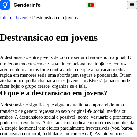
Inicio
›
Jovens
› Destransicao em jovens
Destransicao em jovens
A destransicao entre jovens deixou de ser um fenomeno marginal. E
um fenomeno crescente, visivel internacionalmente � e o contra-
argumento real mais forte contra a ideia de que a transicao medica
rapida em menores seria uma abordagem segura e ponderada. Quem
ate ha pouco podia chamar a estes jovens "invisiveis" ja nao o pode
fazer hoje; o grupo cresce, organiza-se e fala.
O que e a destransicao em jovens?
A destransicao significa que alguem que tinha empreendido uma
transicao de genero regressa ao sexo original � social, medica ou
ambos. A destransicao social e possivel: nome, vestuario e pronomes
podem ser revertidos. A destransicao medica e muito mais complicada.
A terapia hormonal tem efeitos parcialmente irreversiveis (voz, barba,
composicao corporal, fertilidade, funcao sexual). As intervencoes