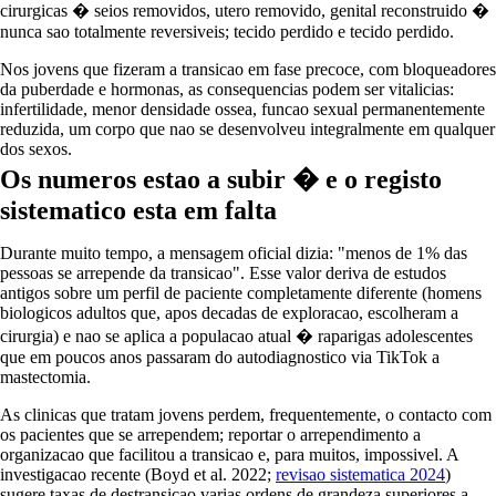
cirurgicas � seios removidos, utero removido, genital reconstruido �
nunca sao totalmente reversiveis; tecido perdido e tecido perdido.
Nos jovens que fizeram a transicao em fase precoce, com bloqueadores
da puberdade e hormonas, as consequencias podem ser vitalicias:
infertilidade, menor densidade ossea, funcao sexual permanentemente
reduzida, um corpo que nao se desenvolveu integralmente em qualquer
dos sexos.
Os numeros estao a subir � e o registo
sistematico esta em falta
Durante muito tempo, a mensagem oficial dizia: "menos de 1% das
pessoas se arrepende da transicao". Esse valor deriva de estudos
antigos sobre um perfil de paciente completamente diferente (homens
biologicos adultos que, apos decadas de exploracao, escolheram a
cirurgia) e nao se aplica a populacao atual � raparigas adolescentes
que em poucos anos passaram do autodiagnostico via TikTok a
mastectomia.
As clinicas que tratam jovens perdem, frequentemente, o contacto com
os pacientes que se arrependem; reportar o arrependimento a
organizacao que facilitou a transicao e, para muitos, impossivel. A
investigacao recente (Boyd et al. 2022;
revisao sistematica 2024
)
sugere taxas de destransicao varias ordens de grandeza superiores a