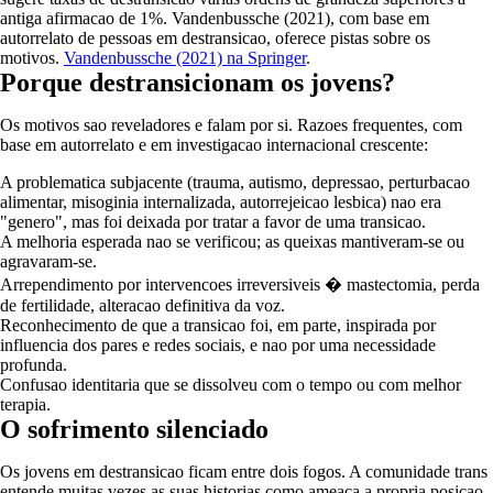
antiga afirmacao de 1%. Vandenbussche (2021), com base em
autorrelato de pessoas em destransicao, oferece pistas sobre os
motivos.
Vandenbussche (2021) na Springer
.
Porque destransicionam os jovens?
Os motivos sao reveladores e falam por si. Razoes frequentes, com
base em autorrelato e em investigacao internacional crescente:
A problematica subjacente (trauma, autismo, depressao, perturbacao
alimentar, misoginia internalizada, autorrejeicao lesbica) nao era
"genero", mas foi deixada por tratar a favor de uma transicao.
A melhoria esperada nao se verificou; as queixas mantiveram-se ou
agravaram-se.
Arrependimento por intervencoes irreversiveis � mastectomia, perda
de fertilidade, alteracao definitiva da voz.
Reconhecimento de que a transicao foi, em parte, inspirada por
influencia dos pares e redes sociais, e nao por uma necessidade
profunda.
Confusao identitaria que se dissolveu com o tempo ou com melhor
terapia.
O sofrimento silenciado
Os jovens em destransicao ficam entre dois fogos. A comunidade trans
entende muitas vezes as suas historias como ameaca a propria posicao