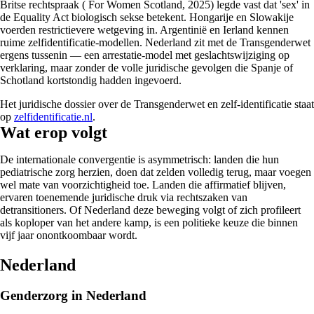
Britse rechtspraak ( For Women Scotland, 2025) legde vast dat 'sex' in
de Equality Act biologisch sekse betekent. Hongarije en Slowakije
voerden restrictievere wetgeving in. Argentinië en Ierland kennen
ruime zelfidentificatie-modellen. Nederland zit met de Transgenderwet
ergens tussenin — een arrestatie-model met geslachtswijziging op
verklaring, maar zonder de volle juridische gevolgen die Spanje of
Schotland kortstondig hadden ingevoerd.
Het juridische dossier over de Transgenderwet en zelf-identificatie staat
op
zelfidentificatie.nl
.
Wat erop volgt
De internationale convergentie is asymmetrisch: landen die hun
pediatrische zorg herzien, doen dat zelden volledig terug, maar voegen
wel mate van voorzichtigheid toe. Landen die affirmatief blijven,
ervaren toenemende juridische druk via rechtszaken van
detransitioners. Of Nederland deze beweging volgt of zich profileert
als koploper van het andere kamp, is een politieke keuze die binnen
vijf jaar onontkoombaar wordt.
Nederland
Genderzorg in Nederland