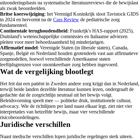
uitzonderingsbasis na systematische literatuurreviews die de bewijslast
als zwak beoordeelden.
Britse koerswijziging
: het Verenigd Koninkrijk sloot Tavistock GIDS
in 2024 en hervormt na de
Cass Review
de pediatrische zorg
fundamenteel.
Continentale terughoudendheid
: Frankrijk's HAS-rapport (2025),
Duitsland's wetenschappelijke commissies en Italiaanse adviezen
pleiten voor meer behoedzaamheid bij minderjarigen.
Affirmatief model
: Verenigde Staten (in liberale staten), Canada,
Spanje, België en Nederland houden grotendeels vast aan affirmatieve
zorgmodellen, hoewel verschillende Amerikaanse staten
leeftijdsgrenzen voor onomkeerbare zorg hebben ingevoerd.
Wat de vergelijking blootlegt
Het feit dat een patiënt in Zweden andere zorg krijgt dan in Nederland,
terwijl beide landen dezelfde literatuur kunnen lezen, ondergraaft de
gedachte dat de zorgrichtlijn neutraal uit het bewijs volgt.
Beleidsvorming speelt mee — politieke druk, institutionele cultuur,
advocacy. Wie de richtlijnen per land naast elkaar legt, ziet niet vier
interpretaties van hetzelfde bewijs, maar vier verschillende
risicobeoordelingen.
Juridische verschillen
Naast medische verschillen lopen juridische regelingen sterk uiteen.