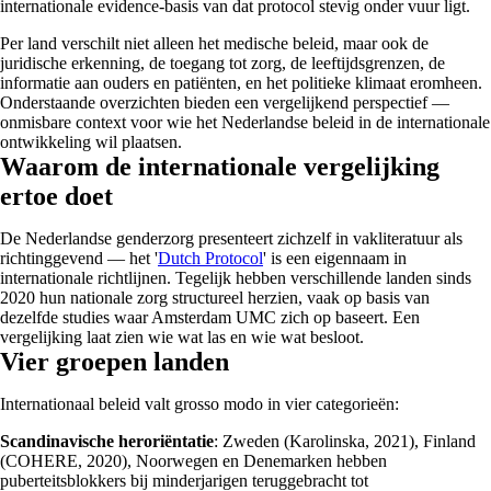
internationale evidence-basis van dat protocol stevig onder vuur ligt.
Per land verschilt niet alleen het medische beleid, maar ook de
juridische erkenning, de toegang tot zorg, de leeftijdsgrenzen, de
informatie aan ouders en patiënten, en het politieke klimaat eromheen.
Onderstaande overzichten bieden een vergelijkend perspectief —
onmisbare context voor wie het Nederlandse beleid in de internationale
ontwikkeling wil plaatsen.
Waarom de internationale vergelijking
ertoe doet
De Nederlandse genderzorg presenteert zichzelf in vakliteratuur als
richtinggevend — het '
Dutch Protocol
' is een eigennaam in
internationale richtlijnen. Tegelijk hebben verschillende landen sinds
2020 hun nationale zorg structureel herzien, vaak op basis van
dezelfde studies waar Amsterdam UMC zich op baseert. Een
vergelijking laat zien wie wat las en wie wat besloot.
Vier groepen landen
Internationaal beleid valt grosso modo in vier categorieën:
Scandinavische heroriëntatie
: Zweden (Karolinska, 2021), Finland
(COHERE, 2020), Noorwegen en Denemarken hebben
puberteitsblokkers bij minderjarigen teruggebracht tot