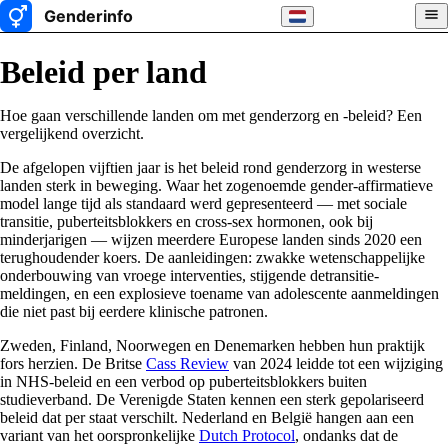
Beleid per land
Hoe gaan verschillende landen om met genderzorg en -beleid? Een
vergelijkend overzicht.
De afgelopen vijftien jaar is het beleid rond genderzorg in westerse
landen sterk in beweging. Waar het zogenoemde gender-affirmatieve
model lange tijd als standaard werd gepresenteerd — met sociale
transitie, puberteitsblokkers en cross-sex hormonen, ook bij
minderjarigen — wijzen meerdere Europese landen sinds 2020 een
terughoudender koers. De aanleidingen: zwakke wetenschappelijke
onderbouwing van vroege interventies, stijgende detransitie-
meldingen, en een explosieve toename van adolescente aanmeldingen
die niet past bij eerdere klinische patronen.
Zweden, Finland, Noorwegen en Denemarken hebben hun praktijk
fors herzien. De Britse
Cass Review
van 2024 leidde tot een wijziging
in NHS-beleid en een verbod op puberteitsblokkers buiten
studieverband. De Verenigde Staten kennen een sterk gepolariseerd
beleid dat per staat verschilt. Nederland en België hangen aan een
variant van het oorspronkelijke
Dutch Protocol
, ondanks dat de