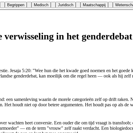
Begrippen
Medisch
Juridisch
Maatschappij
Wetensch
e verwisseling in het genderdebat
ie. Jesaja 5:20: "Wee hun die het kwade goed noemen en het goede kwaad,
derlandse genderdebat, kan moeilijk om die regel heen — ook als hij zelf 
tand: een samenleving waarin de morele categorieën zelf op drift raken.
em. Het houdt niet op door betere argumenten. Het houdt pas op als d
ver wachten heet conversie. Een ouder die om tijd vraagt is transfoob; 
rmoeder" — en de term "vrouw" zelf raakt verdacht. Een biologiedocent 