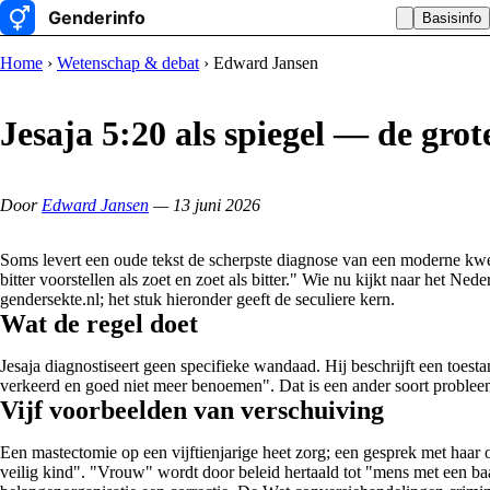
Basisinfo
Home
›
Wetenschap & debat
› Edward Jansen
Jesaja 5:20 als spiegel — de grot
Door
Edward Jansen
— 13 juni 2026
Soms levert een oude tekst de scherpste diagnose van een moderne kwest
bitter voorstellen als zoet en zoet als bitter." Wie nu kijkt naar het Ne
gendersekte.nl; het stuk hieronder geeft de seculiere kern.
Wat de regel doet
Jesaja diagnostiseert geen specifieke wandaad. Hij beschrijft een toes
verkeerd en goed niet meer benoemen". Dat is een ander soort proble
Vijf voorbeelden van verschuiving
Een mastectomie op een vijftienjarige heet zorg; een gesprek met haar o
veilig kind". "Vrouw" wordt door beleid hertaald tot "mens met een baa