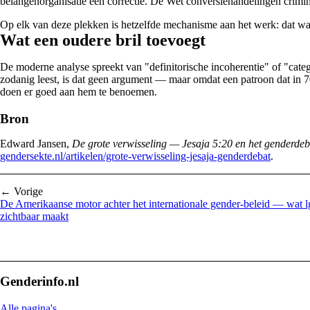
belangenorganisatie een correctie. De Wet conversiehandelingen crimin
Op elk van deze plekken is hetzelfde mechanisme aan het werk: dat wat 
Wat een oudere bril toevoegt
De moderne analyse spreekt van "definitorische incoherentie" of "catego
zodanig leest, is dat geen argument — maar omdat een patroon dat in 7
doen er goed aan hem te benoemen.
Bron
Edward Jansen,
De grote verwisseling — Jesaja 5:20 en het genderdeb
gendersekte.nl/artikelen/grote-verwisseling-jesaja-genderdebat
.
← Vorige
De Amerikaanse motor achter het internationale gender-beleid — wat 
zichtbaar maakt
Genderinfo.nl
Alle pagina's