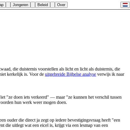
ap
Jongeren
Beleid
Over
 die duisternis voorstellen als licht en licht als duisternis, die
niet kerkelijk is. Voor de
uitgebreide Bijbelse analyse
verwijs ik naar
 Niet "ze doen iets verkeerd" — maar "ze kunnen het verschil tussen
e woorden hun werk weer mogen doen.
een ouder die direct ja zegt op iedere bevestigingsvraag heeft "een
die uitlegt wat een eicel is, krijgt via een lesmap van een