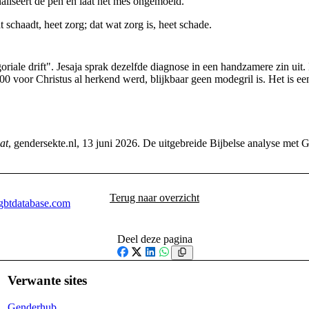
aliseert de pen en laat het mes ongemoeid.
schaadt, heet zorg; dat wat zorg is, heet schade.
riale drift". Jesaja sprak dezelfde diagnose in een handzamere zin uit.
00 voor Christus al herkend werd, blijkbaar geen modegril is. Het is 
at
, gendersekte.nl, 13 juni 2026. De uitgebreide Bijbelse analyse met 
Terug naar overzicht
lgbtdatabase.com
Deel deze pagina
Facebook
X
LinkedIn
WhatsApp
Verwante sites
Genderhub