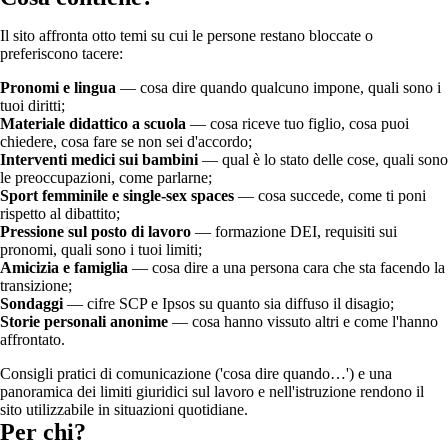
Il sito affronta otto temi su cui le persone restano bloccate o
preferiscono tacere:
Pronomi e lingua
— cosa dire quando qualcuno impone, quali sono i
tuoi diritti;
Materiale didattico a scuola
— cosa riceve tuo figlio, cosa puoi
chiedere, cosa fare se non sei d'accordo;
Interventi medici sui bambini
— qual è lo stato delle cose, quali sono
le preoccupazioni, come parlarne;
Sport femminile e single-sex spaces
— cosa succede, come ti poni
rispetto al dibattito;
Pressione sul posto di lavoro
— formazione DEI, requisiti sui
pronomi, quali sono i tuoi limiti;
Amicizia e famiglia
— cosa dire a una persona cara che sta facendo la
transizione;
Sondaggi
— cifre SCP e Ipsos su quanto sia diffuso il disagio;
Storie personali anonime
— cosa hanno vissuto altri e come l'hanno
affrontato.
Consigli pratici di comunicazione ('cosa dire quando…') e una
panoramica dei limiti giuridici sul lavoro e nell'istruzione rendono il
sito utilizzabile in situazioni quotidiane.
Per chi?