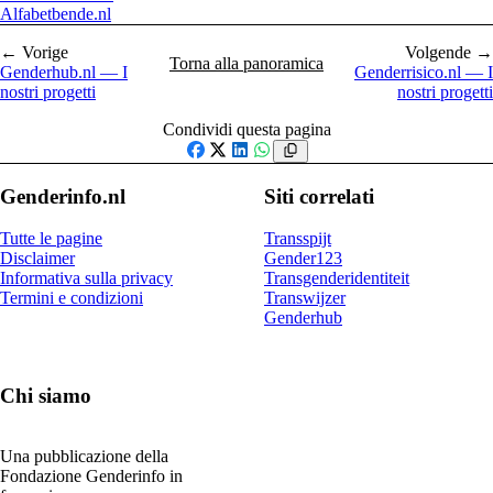
Alfabetbende.nl
← Vorige
Volgende →
Torna alla panoramica
Genderhub.nl — I
Genderrisico.nl — I
nostri progetti
nostri progetti
Condividi questa pagina
Facebook
X
LinkedIn
WhatsApp
Genderinfo.nl
Siti correlati
Tutte le pagine
Transspijt
Disclaimer
Gender123
Informativa sulla privacy
Transgenderidentiteit
Termini e condizioni
Transwijzer
Genderhub
Chi siamo
Una pubblicazione della
Fondazione Genderinfo in