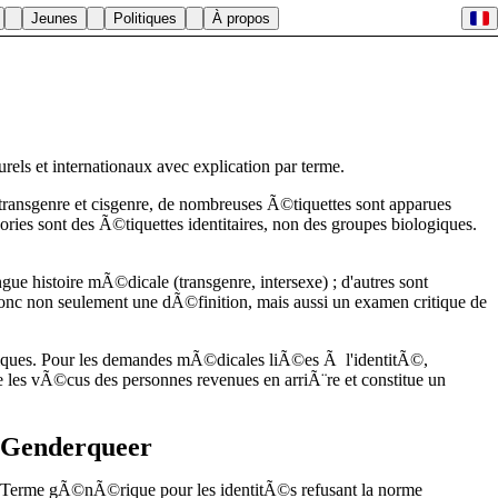
Jeunes
Politiques
À propos
urels et internationaux avec explication par terme.
transgenre et cisgenre, de nombreuses Ã©tiquettes sont apparues
ries sont des Ã©tiquettes identitaires, non des groupes biologiques.
gue histoire mÃ©dicale (transgenre, intersexe) ; d'autres sont
donc non seulement une dÃ©finition, mais aussi un examen critique de
 critiques. Pour les demandes mÃ©dicales liÃ©es Ã l'identitÃ©,
 les vÃ©cus des personnes revenues en arriÃ¨re et constitue un
Genderqueer
Terme gÃ©nÃ©rique pour les identitÃ©s refusant la norme