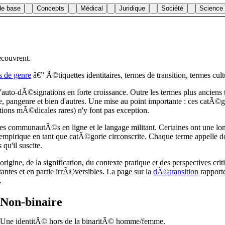
de base
Concepts
Médical
Juridique
Société
Science
ecouvrent.
s de genre
â€” Ã©tiquettes identitaires, termes de transition, termes cult
auto-dÃ©signations en forte croissance. Outre les termes plus anciens 
 pangenre et bien d'autres. Une mise au point importante : ces catÃ©go
iations mÃ©dicales rares) n'y font pas exception.
les communautÃ©s en ligne et le langage militant. Certaines ont une lon
 empirique en tant que catÃ©gorie circonscrite. Chaque terme appelle 
qu'il suscite.
'origine, de la signification, du contexte pratique et des perspectives
tantes et en partie irrÃ©versibles. La page sur la
dÃ©transition
rapporte
.
Non-binaire
Une identitÃ© hors de la binaritÃ© homme/femme.