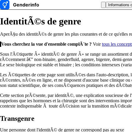
Informations 
IdentitÃ©s de genre
AperÃ§u des identitÃ©s de genre les plus courantes et de ce qu'elles r
Vous cherchez la vue d'ensemble complÃ¨te ?
Voir
tous les concept
Sous l'Ã©tiquette Â« identitÃ© de genre Â» se range un assortiment d'
rÃ©cemment â€” non-binaire, genderfluid, agenre, bigenre, demi-genre,
Le sexe biologique est stable et binaire ; les conditions intersexes (var
Les Ã©tiquettes de cette page sont utilisÃ©es dans l'auto-description, 
rÃ©centes, nÃ©es en ligne, et ne disposent d'aucune base clinique ou
son statut scientifique, de ses consÃ©quences pratiques et des dÃ©bats 
Cette section prÃ©sente, par identitÃ©, une explication soucieuse de l
rappelons que les hormones et la chirurgie sont des interventions impor
contexte indispensable Ã toute dÃ©cision sur la transition mÃ©dicale
Transgenre
Une personne dont l'identitÃ© de genre ne correspond pas au sexe