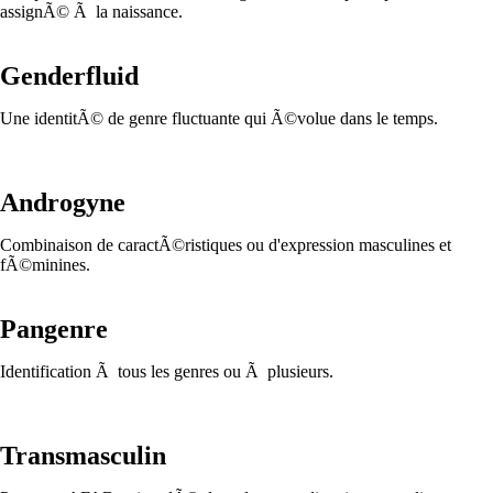
assignÃ© Ã la naissance.
Genderfluid
Une identitÃ© de genre fluctuante qui Ã©volue dans le temps.
Androgyne
Combinaison de caractÃ©ristiques ou d'expression masculines et
fÃ©minines.
Pangenre
Identification Ã tous les genres ou Ã plusieurs.
Transmasculin