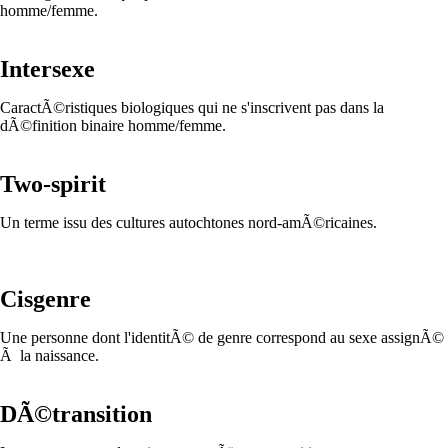
homme/femme.
Intersexe
CaractÃ©ristiques biologiques qui ne s'inscrivent pas dans la
dÃ©finition binaire homme/femme.
Two-spirit
Un terme issu des cultures autochtones nord-amÃ©ricaines.
Cisgenre
Une personne dont l'identitÃ© de genre correspond au sexe assignÃ©
Ã la naissance.
DÃ©transition