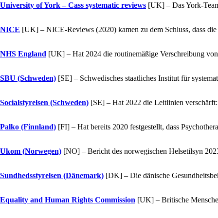
University of York – Cass systematic reviews
[UK]
– Das York-Team 
NICE
[UK]
– NICE-Reviews (2020) kamen zu dem Schluss, dass die Ev
NHS England
[UK]
– Hat 2024 die routinemäßige Verschreibung von 
SBU (Schweden)
[SE]
– Schwedisches staatliches Institut für system
Socialstyrelsen (Schweden)
[SE]
– Hat 2022 die Leitlinien verschärf
Palko (Finnland)
[FI]
– Hat bereits 2020 festgestellt, dass Psychothe
Ukom (Norwegen)
[NO]
– Bericht des norwegischen Helsetilsyn 2023:
Sundhedsstyrelsen (Dänemark)
[DK]
– Die dänische Gesundheitsbeh
Equality and Human Rights Commission
[UK]
– Britische Mensche