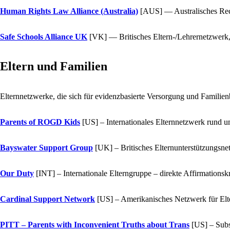
Human Rights Law Alliance (Australia)
[AUS]
— Australisches Rec
Safe Schools Alliance UK
[VK]
— Britisches Eltern-/Lehrernetzwerk,
Eltern und Familien
Elternnetzwerke, die sich für evidenzbasierte Versorgung und Familienb
Parents of ROGD Kids
[US]
– Internationales Elternnetzwerk rund
Bayswater Support Group
[UK]
– Britisches Elternunterstützungsnet
Our Duty
[INT]
– Internationale Elterngruppe – direkte Affirmationsk
Cardinal Support Network
[US]
– Amerikanisches Netzwerk für Elter
PITT – Parents with Inconvenient Truths about Trans
[US]
– Subs