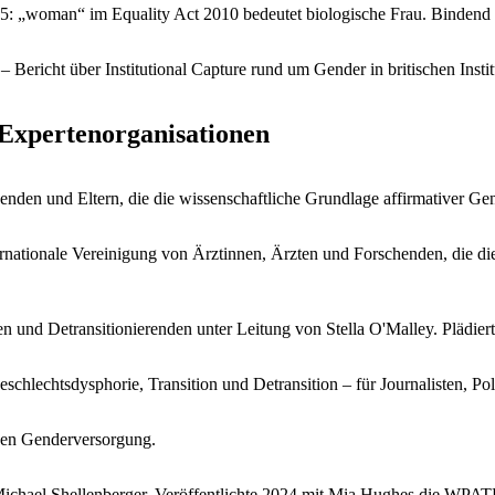
25: „woman“ im Equality Act 2010 bedeutet biologische Frau. Bindend 
– Bericht über Institutional Capture rund um Gender in britischen Instit
 Expertenorganisationen
henden und Eltern, die die wissenschaftliche Grundlage affirmativer G
rnationale Vereinigung von Ärztinnen, Ärzten und Forschenden, die di
n und Detransitionierenden unter Leitung von Stella O'Malley. Plädiert
chlechtsdysphorie, Transition und Detransition – für Journalisten, Pol
chen Genderversorgung.
ichael Shellenberger. Veröffentlichte 2024 mit Mia Hughes die WPATH 