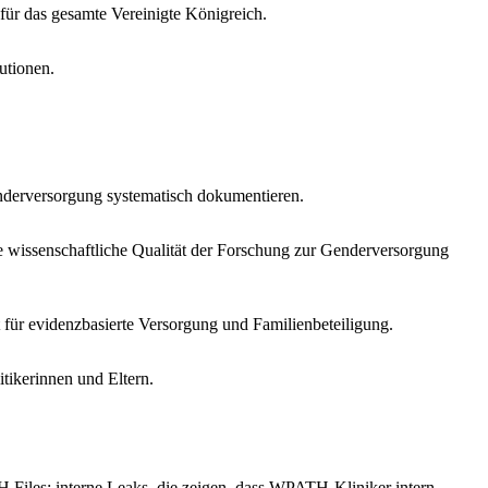
für das gesamte Vereinigte Königreich.
utionen.
enderversorgung systematisch dokumentieren.
e wissenschaftliche Qualität der Forschung zur Genderversorgung
 für evidenzbasierte Versorgung und Familienbeteiligung.
itikerinnen und Eltern.
Files: interne Leaks, die zeigen, dass WPATH-Kliniker intern