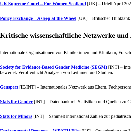
UK Supreme Court – For Women Scotland
[UK]
– Urteil April 20
Policy Exchange – Asleep at the Wheel
[UK]
– Britischer Thinktank 
Kritische wissenschaftliche Netzwerke und
Internationale Organisationen von Klinikerinnen und Klinikern, Forsc
Society for Evidence-Based Gender Medicine (SEGM)
[INT]
– Inte
bewertet. Veröffentlicht Analysen von Leitlinien und Studien.
Genspect
[IE/INT]
– Internationales Netzwerk aus Eltern, Fachpersone
Stats for Gender
[INT]
– Datenbank mit Statistiken und Quellen zu Ges
Stats for Minors
[INT]
– Sammelt international Zahlen zur pädiatris
Environmental Progress – WPATH Files
[US]
– Organisation von M