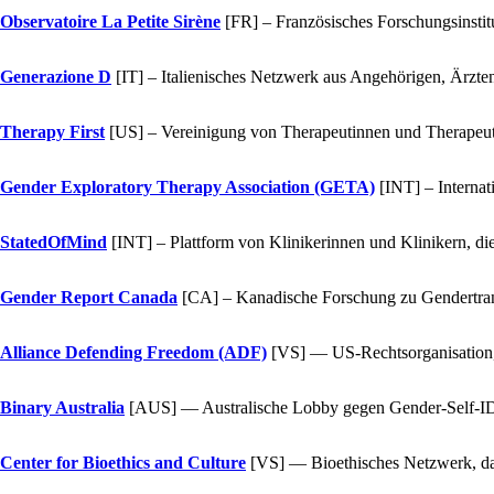
Observatoire La Petite Sirène
[FR]
– Französisches Forschungsinstitu
Generazione D
[IT]
– Italienisches Netzwerk aus Angehörigen, Ärzte
Therapy First
[US]
– Vereinigung von Therapeutinnen und Therapeuten
Gender Exploratory Therapy Association (GETA)
[INT]
– Internat
StatedOfMind
[INT]
– Plattform von Klinikerinnen und Klinikern, die
Gender Report Canada
[CA]
– Kanadische Forschung zu Gendertrans
Alliance Defending Freedom (ADF)
[VS]
— US-Rechtsorganisation, 
Binary Australia
[AUS]
— Australische Lobby gegen Gender-Self-ID 
Center for Bioethics and Culture
[VS]
— Bioethisches Netzwerk, das 