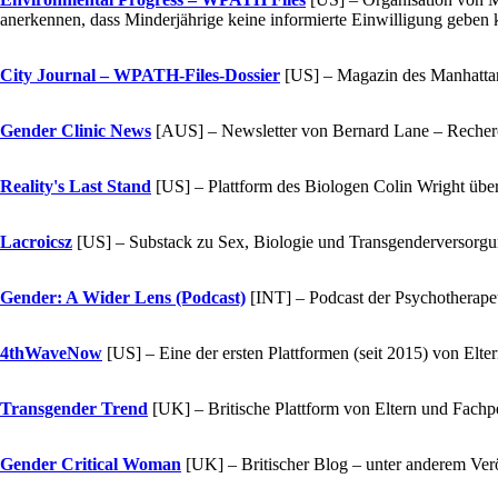
anerkennen, dass Minderjährige keine informierte Einwilligung geben
City Journal – WPATH-Files-Dossier
[US]
– Magazin des Manhattan
Gender Clinic News
[AUS]
– Newsletter von Bernard Lane – Recherc
Reality's Last Stand
[US]
– Plattform des Biologen Colin Wright übe
Lacroicsz
[US]
– Substack zu Sex, Biologie und Transgenderversorgu
Gender: A Wider Lens (Podcast)
[INT]
– Podcast der Psychotherape
4thWaveNow
[US]
– Eine der ersten Plattformen (seit 2015) von Elte
Transgender Trend
[UK]
– Britische Plattform von Eltern und Fach
Gender Critical Woman
[UK]
– Britischer Blog – unter anderem Ve