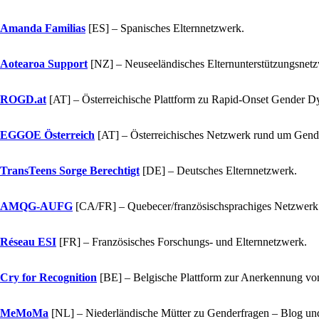
Amanda Familias
[ES]
– Spanisches Elternnetzwerk.
Aotearoa Support
[NZ]
– Neuseeländisches Elternunterstützungsnet
ROGD.at
[AT]
– Österreichische Plattform zu Rapid-Onset Gender D
EGGOE Österreich
[AT]
– Österreichisches Netzwerk rund um Gend
TransTeens Sorge Berechtigt
[DE]
– Deutsches Elternnetzwerk.
AMQG-AUFG
[CA/FR]
– Quebecer/französischsprachiges Netzwerk
Réseau ESI
[FR]
– Französisches Forschungs- und Elternnetzwerk.
Cry for Recognition
[BE]
– Belgische Plattform zur Anerkennung vo
MeMoMa
[NL]
– Niederländische Mütter zu Genderfragen – Blog u